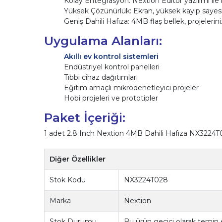
Kolay Entegrasyon: Nextion Editor yazılımı ile bir
Yüksek Çözünürlük: Ekran, yüksek kayıp sayesin
Geniş Dahili Hafıza: 4MB flaş bellek, projeleriniz
Uygulama Alanları:
Akıllı ev kontrol sistemleri
Endüstriyel kontrol panelleri
Tıbbi cihaz dağıtımları
Eğitim amaçlı mikrodenetleyici projeler
Hobi projeleri ve prototipler
Paket İçeriği:
1 adet 2.8 Inch Nextion 4MB Dahili Hafıza NX3224
Diğer Özellikler
Stok Kodu
NX3224T028
Marka
Nextion
Stok Durumu
Bu ürün geçici olarak temin