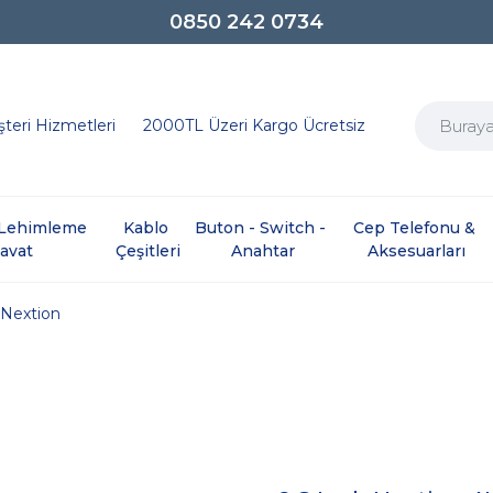
0850 242 0734
teri Hizmetleri
2000TL Üzeri Kargo Ücretsiz
e Lehimleme 
Kablo 
Buton - Switch - 
Cep Telefonu & 
davat
Çeşitleri
Anahtar
Aksesuarları
Nextion