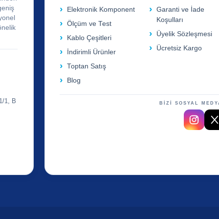
geniş
Elektronik Komponent
Garanti ve İade
yonel
Koşulları
Ölçüm ve Test
önelik
Üyelik Sözleşmesi
Kablo Çeşitleri
Ücretsiz Kargo
İndirimli Ürünler
Toptan Satış
Blog
1/1, B
BİZİ SOSYAL MEDY