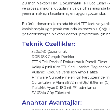
2.8 Inch Nextion HMI Dokunmatik TFT Lcd Ekran - 4
ve proses, makina, uygulama ya da cihaz arasında k
yerini almak için tasarlanmış en uygun çözümdür.
Bu ürün donanım kısmında bir dizi TFT kartı ve yazılı
kablolamayla uğraşmak zorunda kalmazsınız. Çoğu 
gözlemlenmiştir. Nextion editörü programala için ha
Teknik Özellikler:
320x240 Çözünürlük
RGB 65K Gerçek Renkler
TFT 4 Telli Rezistif Dokunmatik Panelli Ekran
Kolay 4 pinli tüm TTL Seri Hostlara Bağlanabil
Kullanıcı Kodu ve verisi için 4mb Hafıza
Firmware Güncellemeleri için kart üzerinde m
Görüntüleme Alanı 36.72mm(U)x48.96mm(G)
Parlaklık Ayarı 0-180 nit, %1 adımlama
5V 65Ma Güç Tüketimi
Anahtar Avantajlar: