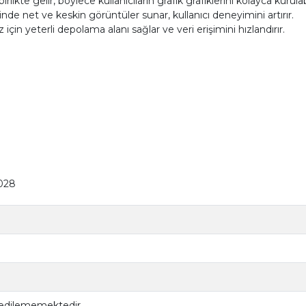
likte gelir, böylece kullanıcıların grafik grafiklerini kolayca kurula
de net ve keskin görüntüler sunar, kullanıcı deneyimini artırır.
 için yeterli depolama alanı sağlar ve veri erişimini hızlandırır.
T028
 edilememektedir.