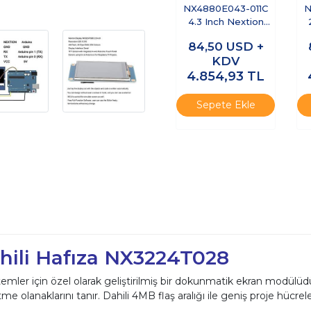
NX4880E043-011C
N
4.3 Inch Nextion
Edge TFT LCD Ekran
84,50
USD +
KDV
4.854,93
TL
Sepete Ekle
hili Hafıza NX3224T028
temler için özel olarak geliştirilmiş bir dokunmatik ekran modülüdür.
olanaklarını tanır. Dahili 4MB flaş aralığı ile geniş proje hücrelerin