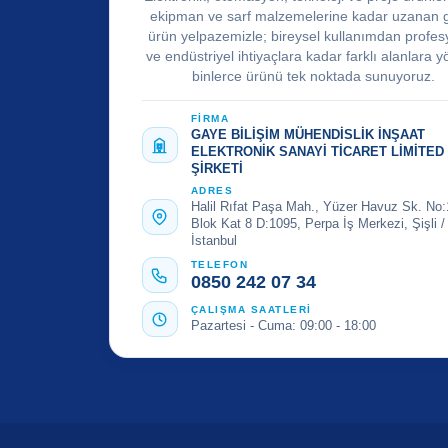
ekipman ve sarf malzemelerine kadar uzanan 
ürün yelpazemizle; bireysel kullanımdan profes
ve endüstriyel ihtiyaçlara kadar farklı alanlara y
binlerce ürünü tek noktada sunuyoruz.
FİRMA
GAYE BİLİŞİM MÜHENDİSLİK İNŞAAT
ELEKTRONİK SANAYİ TİCARET LİMİTED
ŞİRKETİ
ADRES
Halil Rıfat Paşa Mah., Yüzer Havuz Sk. No:
Blok Kat 8 D:1095, Perpa İş Merkezi, Şişli /
İstanbul
TELEFON
0850 242 07 34
ÇALIŞMA SAATLERİ
Pazartesi - Cuma: 09:00 - 18:00