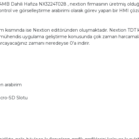
MB Dahili Hafıza NX3224T028 , nextion firmasının üretmiş olduğ
ontrol ve görselleştirme arabirimi olarak görev yapan bir HMI 
m kısmında ise Nextion editöründen oluşmaktadır. Nextion TDT kartı i
mühendis uygulama geliştirme konusunda çok zaman harcamaları
rcayacağınız zamanı neredeyse 0'a indirir.
en arabirim
icro-SD Slotu