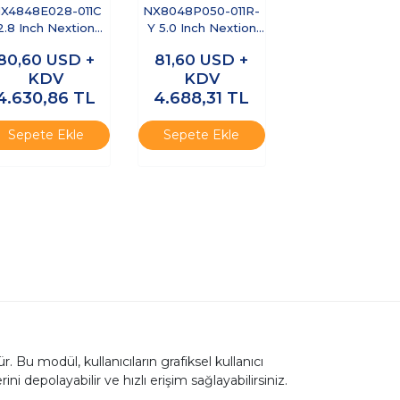
X4848E028-011C
NX8048P050-011R-
2.8 Inch Nextion
Y 5.0 Inch Nextion
Edge TFT LCD
HMI Display R-
80,60
USD +
81,60
USD +
Dokunmatik HMI
Rezistif Ekran
KDV
KDV
Ekran
Dokunmatik
4.630,86
TL
Muhafaza Kasalı
4.688,31
TL
Sepete Ekle
Sepete Ekle
 Bu modül, kullanıcıların grafiksel kullanıcı
i depolayabilir ve hızlı erişim sağlayabilirsiniz.