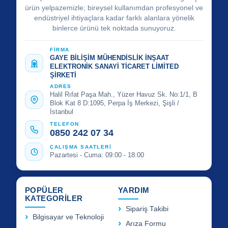
ürün yelpazemizle; bireysel kullanımdan profesyonel ve
endüstriyel ihtiyaçlara kadar farklı alanlara yönelik
binlerce ürünü tek noktada sunuyoruz.
FİRMA
GAYE BİLİŞİM MÜHENDİSLİK İNŞAAT
ELEKTRONİK SANAYİ TİCARET LİMİTED
ŞİRKETİ
ADRES
Halil Rıfat Paşa Mah., Yüzer Havuz Sk. No:1/1, B
Blok Kat 8 D:1095, Perpa İş Merkezi, Şişli /
İstanbul
TELEFON
0850 242 07 34
ÇALIŞMA SAATLERİ
Pazartesi - Cuma: 09:00 - 18:00
POPÜLER
YARDIM
KATEGORİLER
Sipariş Takibi
Bilgisayar ve Teknoloji
Arıza Formu