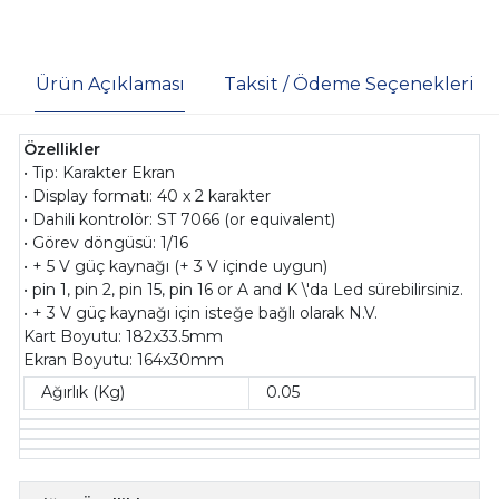
Ürün Açıklaması
Taksit / Ödeme Seçenekleri
Özellikler
• Tip: Karakter Ekran
• Display formatı: 40 x 2 karakter
• Dahili kontrolör: ST 7066 (or equivalent)
• Görev döngüsü: 1/16
• + 5 V güç kaynağı (+ 3 V içinde uygun)
• pin 1, pin 2, pin 15, pin 16 or A and K \'da Led sürebilirsiniz.
• + 3 V güç kaynağı için isteğe bağlı olarak N.V.
Kart Boyutu: 182x33.5mm
Ekran Boyutu: 164x30mm
Ağırlık (Kg)
0.05