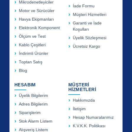
Mikrodenetleyiciler
İade Formu
Motor ve Sürücüler
Müşteri Hizmetleri
Havya Ekipmanları
Garanti ve İade
Elektronik Komponent
Koşulları
Ölçüm ve Test
Üyelik Sözleşmesi
Kablo Çeşitleri
Ücretsiz Kargo
İndirimli Ürünler
Toptan Satış
Blog
HESABIM
MÜŞTERİ
HİZMETLERİ
Üyelik Bilgilerim
Hakkımızda
Adres Bilgilerim
İletişim
Siparişlerim
Hesap Numaralarımız
Stok Alarm Listem
K.V.K.K. Politikası
Alışveriş Listem