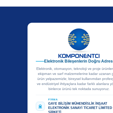
Elektronik Bileşenlerin Doğru Adres
Elektronik, otomasyon, teknoloji ve proje ürünle
ekipman ve sarf malzemelerine kadar uzanan 
ürün yelpazemizle; bireysel kullanımdan profes
ve endüstriyel ihtiyaçlara kadar farklı alanlara y
binlerce ürünü tek noktada sunuyoruz.
FİRMA
GAYE BİLİŞİM MÜHENDİSLİK İNŞAAT
ELEKTRONİK SANAYİ TİCARET LİMİTED
ŞİRKETİ