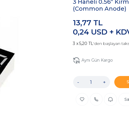
3 Haneli 0.56” Kır
(Common Anode)
13,77 TL
0,24 USD + KD
5,20 TL
'den başlayan taks
Aynı Gün Kargo
-
+
Sa