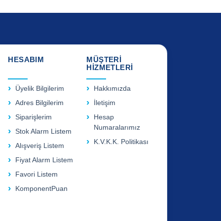
HESABIM
MÜŞTERİ
HİZMETLERİ
Üyelik Bilgilerim
Hakkımızda
Adres Bilgilerim
İletişim
Siparişlerim
Hesap
Numaralarımız
Stok Alarm Listem
K.V.K.K. Politikası
Alışveriş Listem
Fiyat Alarm Listem
Favori Listem
KomponentPuan