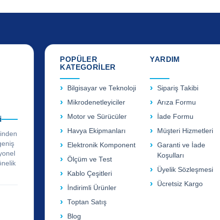
POPÜLER
YARDIM
KATEGORİLER
Bilgisayar ve Teknoloji
Sipariş Takibi
Mikrodenetleyiciler
Arıza Formu
Motor ve Sürücüler
İade Formu
i
Havya Ekipmanları
Müşteri Hizmetleri
rinden
geniş
Elektronik Komponent
Garanti ve İade
yonel
Koşulları
Ölçüm ve Test
önelik
Üyelik Sözleşmesi
Kablo Çeşitleri
Ücretsiz Kargo
İndirimli Ürünler
Toptan Satış
Blog