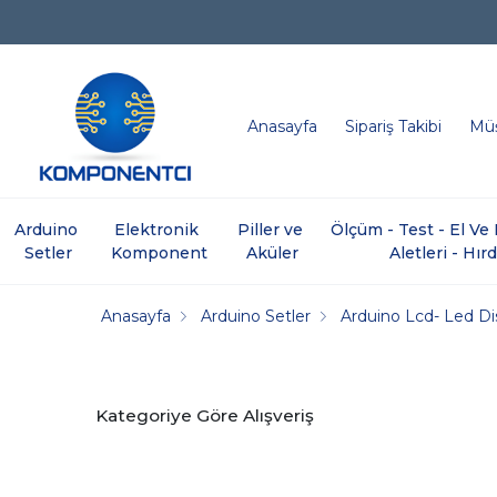
Anasayfa
Sipariş Takibi
Müş
Arduino 
Elektronik 
Piller ve 
Ölçüm - Test - El V
Setler
Komponent
Aküler
Aletleri - Hır
Anasayfa
Arduino Setler
Arduino Lcd- Led Di
Kategoriye Göre Alışveriş