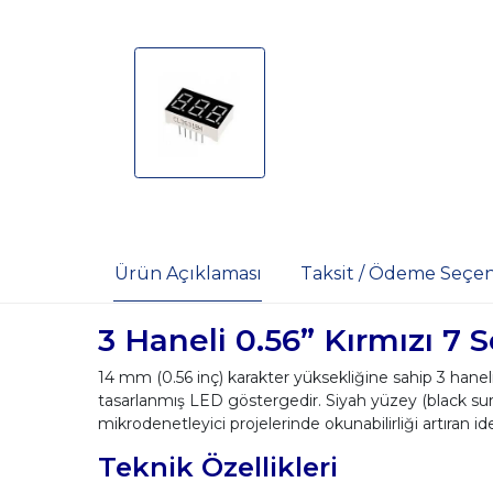
Ürün Açıklaması
Taksit / Ödeme Seçen
3 Haneli 0.56” Kırmızı 
14 mm (0.56 inç) karakter yüksekliğine sahip 3 hane
tasarlanmış LED göstergedir. Siyah yüzey (black sur
mikrodenetleyici projelerinde okunabilirliği artıran i
Teknik Özellikleri