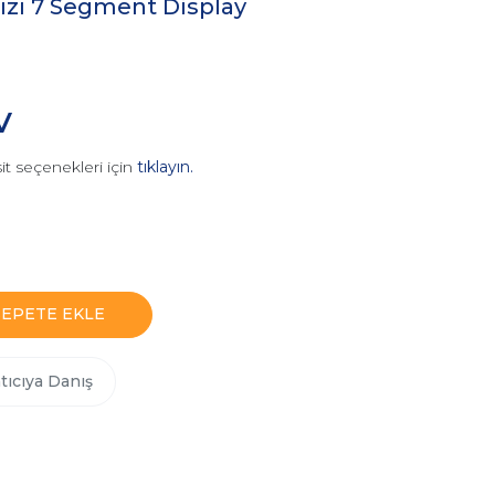
mızı 7 Segment Display
V
it seçenekleri için
tıklayın.
SEPETE EKLE
tıcıya Danış