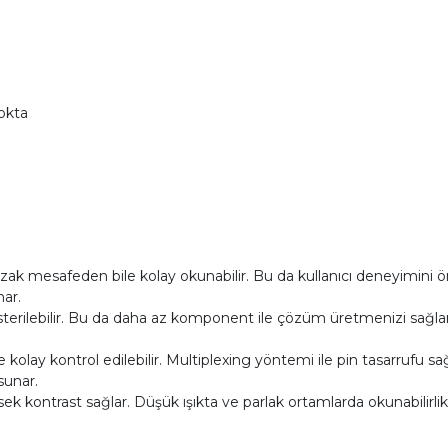
okta
k mesafeden bile kolay okunabilir. Bu da kullanıcı deneyimini önem
nar.
gösterilebilir. Bu da daha az komponent ile çözüm üretmenizi sağl
olay kontrol edilebilir. Multiplexing yöntemi ile pin tasarrufu sa
sunar.
 kontrast sağlar. Düşük ışıkta ve parlak ortamlarda okunabilirli