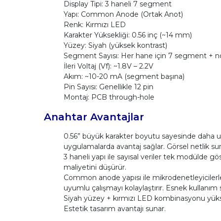
Display Tipi: 3 haneli 7 segment
Yapı: Common Anode (Ortak Anot)
Renk: Kırmızı LED
Karakter Yüksekliği: 0.56 inç (~14 mm)
Yüzey: Siyah (yüksek kontrast)
Segment Sayısı: Her hane için 7 segment + n
İleri Voltaj (Vf): ~1.8V – 2.2V
Akım: ~10-20 mA (segment başına)
Pin Sayısı: Genellikle 12 pin
Montaj: PCB through-hole
Anahtar Avantajlar
0.56” büyük karakter boyutu sayesinde daha uza
uygulamalarda avantaj sağlar. Görsel netlik su
3 haneli yapı ile sayısal veriler tek modülde 
maliyetini düşürür.
Common anode yapısı ile mikrodenetleyicilerle k
uyumlu çalışmayı kolaylaştırır. Esnek kullanım 
Siyah yüzey + kırmızı LED kombinasyonu yüksek
Estetik tasarım avantajı sunar.