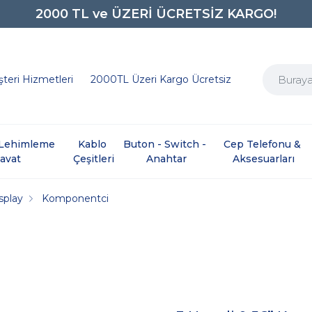
2000 TL ve ÜZERİ ÜCRETSİZ KARGO!
0850 242 0734
teri Hizmetleri
2000TL Üzeri Kargo Ücretsiz
e Lehimleme 
Kablo 
Buton - Switch - 
Cep Telefonu & 
davat
Çeşitleri
Anahtar
Aksesuarları
splay
Komponentci