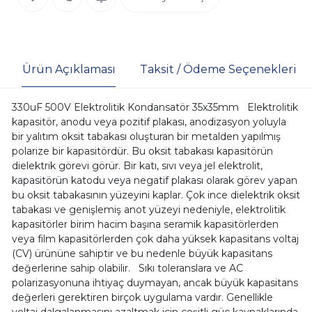
Ürün Açıklaması
Taksit / Ödeme Seçenekleri
330uF 500V Elektrolitik Kondansatör 35x35mm Elektrolitik
kapasitör, anodu veya pozitif plakası, anodizasyon yoluyla
bir yalıtım oksit tabakası oluşturan bir metalden yapılmış
polarize bir kapasitördür. Bu oksit tabakası kapasitörün
dielektrik görevi görür. Bir katı, sıvı veya jel elektrolit,
kapasitörün katodu veya negatif plakası olarak görev yapan
bu oksit tabakasının yüzeyini kaplar. Çok ince dielektrik oksit
tabakası ve genişlemiş anot yüzeyi nedeniyle, elektrolitik
kapasitörler birim hacim başına seramik kapasitörlerden
veya film kapasitörlerden çok daha yüksek kapasitans voltaj
(CV) ürününe sahiptir ve bu nedenle büyük kapasitans
değerlerine sahip olabilir. Sıkı toleranslara ve AC
polarizasyonuna ihtiyaç duymayan, ancak büyük kapasitans
değerleri gerektiren birçok uygulama vardır. Genellikle
voltaj dalgalanmasını azaltmak için çeşitli güç kaynaklarında