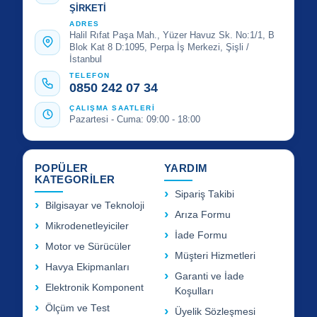
ŞİRKETİ
ADRES
Halil Rıfat Paşa Mah., Yüzer Havuz Sk. No:1/1, B
Blok Kat 8 D:1095, Perpa İş Merkezi, Şişli /
İstanbul
TELEFON
0850 242 07 34
ÇALIŞMA SAATLERİ
Pazartesi - Cuma: 09:00 - 18:00
POPÜLER
YARDIM
KATEGORİLER
Sipariş Takibi
Bilgisayar ve Teknoloji
Arıza Formu
Mikrodenetleyiciler
İade Formu
Motor ve Sürücüler
Müşteri Hizmetleri
Havya Ekipmanları
Garanti ve İade
Elektronik Komponent
Koşulları
Ölçüm ve Test
Üyelik Sözleşmesi