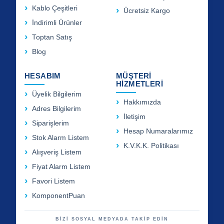
Kablo Çeşitleri
Ücretsiz Kargo
İndirimli Ürünler
Toptan Satış
Blog
HESABIM
MÜŞTERİ
HİZMETLERİ
Üyelik Bilgilerim
Hakkımızda
Adres Bilgilerim
İletişim
Siparişlerim
Hesap Numaralarımız
Stok Alarm Listem
K.V.K.K. Politikası
Alışveriş Listem
Fiyat Alarm Listem
Favori Listem
KomponentPuan
BİZİ SOSYAL MEDYADA TAKİP EDİN