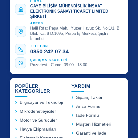
FİRMA
GAYE BİLİŞİM MÜHENDİSLİK İNŞAAT
ELEKTRONİK SANAYİ TİCARET LİMİTED
ŞİRKETİ
ADRES
Halil Rıfat Paşa Mah., Yüzer Havuz Sk. No:1/1, B
Blok Kat 8 D:1095, Perpa İş Merkezi, Şişli /
İstanbul
TELEFON
0850 242 07 34
ÇALIŞMA SAATLERİ
Pazartesi - Cuma: 09:00 - 18:00
POPÜLER
YARDIM
KATEGORİLER
Sipariş Takibi
Bilgisayar ve Teknoloji
Arıza Formu
Mikrodenetleyiciler
İade Formu
Motor ve Sürücüler
Müşteri Hizmetleri
Havya Ekipmanları
Garanti ve İade