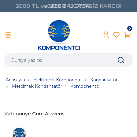
2000 TL ve ÜZERİ ÜCRETSİZ KARGO!
0850 242 0734
0
Anasayfa
Elektronik Komponent
Kondansatör
Mercimek Kondansatör
Komponentci
Kategoriye Göre Alışveriş