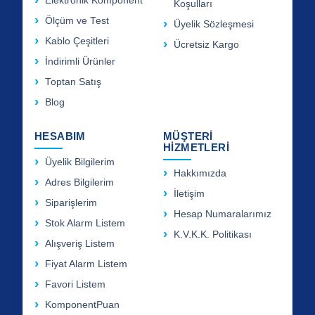
Elektronik Komponent
Koşulları
Ölçüm ve Test
Üyelik Sözleşmesi
Kablo Çeşitleri
Ücretsiz Kargo
İndirimli Ürünler
Toptan Satış
Blog
HESABIM
MÜŞTERİ
HİZMETLERİ
Üyelik Bilgilerim
Hakkımızda
Adres Bilgilerim
İletişim
Siparişlerim
Hesap Numaralarımız
Stok Alarm Listem
K.V.K.K. Politikası
Alışveriş Listem
Fiyat Alarm Listem
Favori Listem
KomponentPuan