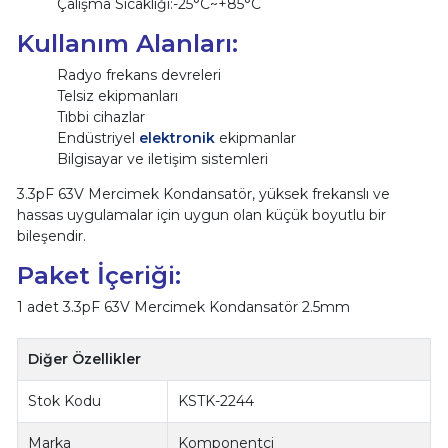
Çalışma Sıcaklığı:-25°C~+85°C
Kullanım Alanları:
Radyo frekans devreleri
Telsiz ekipmanları
Tıbbi cihazlar
Endüstriyel
elektronik
ekipmanlar
Bilgisayar ve iletişim sistemleri
3.3pF 63V Mercimek Kondansatör, yüksek frekanslı ve
hassas uygulamalar için uygun olan küçük boyutlu bir
bileşendir.
Paket İçeriği:
1 adet 3.3pF 63V Mercimek Kondansatör 2.5mm
Diğer Özellikler
Stok Kodu
KSTK-2244
Marka
Komponentci