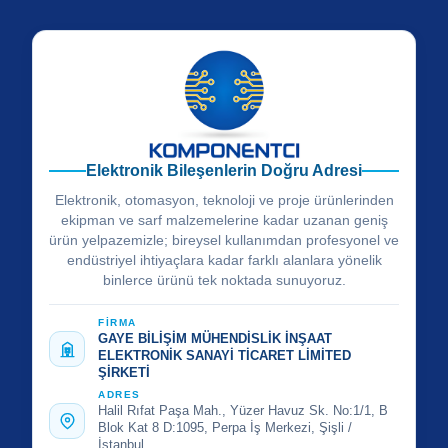
Elektronik Bileşenlerin Doğru Adresi
Elektronik, otomasyon, teknoloji ve proje ürünlerinden
ekipman ve sarf malzemelerine kadar uzanan geniş
ürün yelpazemizle; bireysel kullanımdan profesyonel ve
endüstriyel ihtiyaçlara kadar farklı alanlara yönelik
binlerce ürünü tek noktada sunuyoruz.
FİRMA
GAYE BİLİŞİM MÜHENDİSLİK İNŞAAT
ELEKTRONİK SANAYİ TİCARET LİMİTED
ŞİRKETİ
ADRES
Halil Rıfat Paşa Mah., Yüzer Havuz Sk. No:1/1, B
Blok Kat 8 D:1095, Perpa İş Merkezi, Şişli /
İstanbul