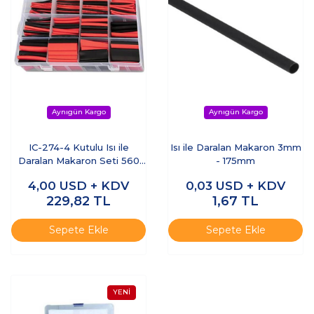
IC-274-4 Kutulu Isı ile
Isı ile Daralan Makaron 3mm
Daralan Makaron Seti 560
- 175mm
Parça (12 Boy - 2 Renk)
4,00
USD + KDV
0,03
USD + KDV
229,82
TL
1,67
TL
Sepete Ekle
Sepete Ekle