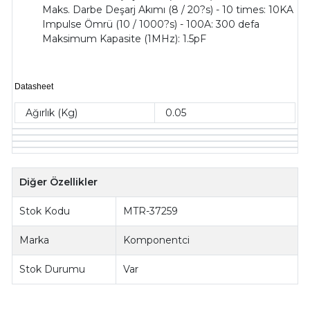
Maks. Darbe Deşarj Akımı (8 / 20?s) - 10 times: 10KA
Impulse Ömrü (10 / 1000?s) - 100A: 300 defa
Maksimum Kapasite (1MHz): 1.5pF
Datasheet
Ağırlık (Kg)
0.05
Diğer Özellikler
Stok Kodu
MTR-37259
Marka
Komponentci
Stok Durumu
Var