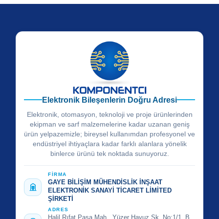
Elektronik Bileşenlerin Doğru Adresi
Elektronik, otomasyon, teknoloji ve proje ürünlerinden
ekipman ve sarf malzemelerine kadar uzanan geniş
ürün yelpazemizle; bireysel kullanımdan profesyonel ve
endüstriyel ihtiyaçlara kadar farklı alanlara yönelik
binlerce ürünü tek noktada sunuyoruz.
FİRMA
GAYE BİLİŞİM MÜHENDİSLİK İNŞAAT
ELEKTRONİK SANAYİ TİCARET LİMİTED
ŞİRKETİ
ADRES
Halil Rıfat Paşa Mah., Yüzer Havuz Sk. No:1/1, B