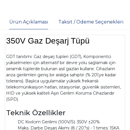
Ürün Açıklaması
Taksit / Ödeme Seçenekleri
350V Gaz Deşarj Tüpü
GDT tanıtımı: Gaz deşarj tüpleri (GDT), Komponentci
yükselmeleri için alternatif bir devre yolu sağlamak için
seramik tüplerde bulunan asil gazları kullanır. Cihazların
arıza gerilimleri geniş bir aralığa sahiptir (% 20\'ye kadar
tolerans). Başlıca uygulamalar yüksek frekanslı
telekomünikasyon hatları, istasyonlar, güvenlik sistemleri,
HID ve yüksek kaliteli Aşırı Gerilim Koruma Cihazlarıdır
(SPD).
Teknik Özellikler
DC Kıvılcım Gerilimi (100V/S): 350V ±20%
Maks. Darbe Deşarj Akımı (8 / 20?s) - 1 times: 15KA