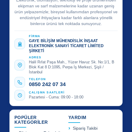
Elektronik, otomasyon, teknoloji ve proje ürünlerinden
ekipman ve sarf malzemelerine kadar uzanan geniş
ürün yelpazemizle; bireysel kullanımdan profesyonel ve
endüstriyel ihtiyaçlara kadar farklı alanlara yönelik
binlerce ürünü tek noktada sunuyoruz.
FİRMA
GAYE BİLİŞİM MÜHENDİSLİK İNŞAAT
ELEKTRONİK SANAYİ TİCARET LİMİTED
ŞİRKETİ
ADRES
Halil Rıfat Paşa Mah., Yüzer Havuz Sk. No:1/1, B
Blok Kat 8 D:1095, Perpa İş Merkezi, Şişli /
İstanbul
TELEFON
0850 242 07 34
ÇALIŞMA SAATLERİ
Pazartesi - Cuma: 09:00 - 18:00
POPÜLER
YARDIM
KATEGORİLER
Sipariş Takibi