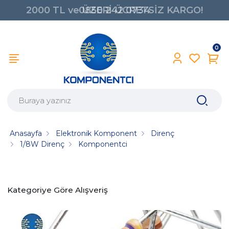
2000 TL ve ÜZERİ ÜCRETSİZ KARGO!
0850 242 0734
0
Anasayfa
Elektronik Komponent
Direnç
1/8W Direnç
Komponentci
Kategoriye Göre Alışveriş