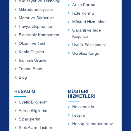
Bilgisayar ve Teknoloji
Arıza Formu
Mikrodenetleyiciler
İade Formu
Motor ve Sürücüler
Müşteri Hizmetleri
Havya Ekipmanları
Garanti ve İade
Elektronik Komponent
Koşulları
Ölçüm ve Test
Üyelik Sözleşmesi
Kablo Çeşitleri
Ücretsiz Kargo
İndirimli Ürünler
Toptan Satış
Blog
HESABIM
MÜŞTERİ
HİZMETLERİ
Üyelik Bilgilerim
Hakkımızda
Adres Bilgilerim
İletişim
Siparişlerim
Hesap Numaralarımız
Stok Alarm Listem