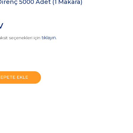
irenç 5000 Adet (1 Makara)
V
ksit seçenekleri için
tıklayın.
SEPETE EKLE