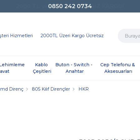
0850 242 0734
teri Hizmetleri
2000TL Üzeri Kargo Ücretsiz
e Lehimleme 
Kablo 
Buton - Switch - 
Cep Telefonu & 
davat
Çeşitleri
Anahtar
Aksesuarları
Smd Direnç
805 Kılıf Dirençler
HKR