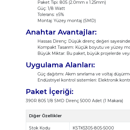
Paket Tipi: 805 (2.0mm x 1.25mm)
Güç: 1/8 Watt
Tolerans: ±5%
Montaj: Yüzey montaj (SMD)
Anahtar Avantajlar:
Hassas Direnç: Düşük direnç değeri sayesinde ak
Kompakt Tasarım: Küçük boyutu ve yüzey monta
Büyük Miktar: Bu paket, büyük projelerde veya 
Uygulama Alanları:
Güç dağıtımı: Akım sınırlama ve voltaj düşürme i
Endüstriyel kontrol sistemleri: Elektronik kontr
Paket İçeriği:
390R 805 1/8 SMD Direnç 5000 Adet (1 Makara)
Diğer Özellikler
Stok Kodu
KSTK5305-805-5000