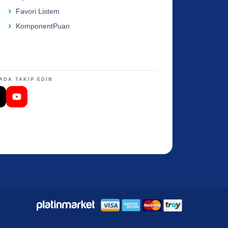
Favori Listem
KomponentPuan
ADA TAKİP EDİN