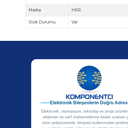
Marka
HKR
Stok Durumu
Var
Elektronik Bileşenlerin Doğru Adres
Elektronik, otomasyon, teknoloji ve proje ürünle
ekipman ve sarf malzemelerine kadar uzanan 
ürün yelpazemizle; bireysel kullanımdan profes