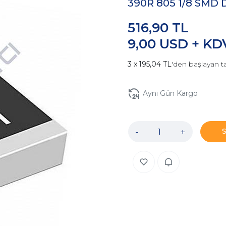
390R 805 1/8 SMD D
516,90 TL
9,00 USD + KD
195,04 TL
'den başlayan ta
Aynı Gün Kargo
-
+