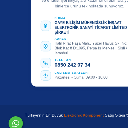
ve endüstriyel ihtiyaçlara kadar farklı alanlara y
binlerce ürünü tek noktada sunuyoruz.
FİRMA
GAYE BİLİŞİM MÜHENDİSLİK İNŞAAT
ELEKTRONİK SANAYİ TİCARET LİMİTED
ŞİRKETİ
ADRES
Halil Rıfat Paşa Mah., Yüzer Havuz Sk. No:
Blok Kat 8 D:1095, Perpa İş Merkezi, Şişli /
İstanbul
TELEFON
0850 242 07 34
ÇALIŞMA SAATLERİ
Pazartesi - Cuma: 09:00 - 18:00
Türkiye'nin En Büyük
Elektronik Komponent
Satış Sitesi 