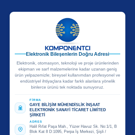
Elektronik Bileşenlerin Doğru Adresi
Elektronik, otomasyon, teknoloji ve proje ürünlerinden
ekipman ve sarf malzemelerine kadar uzanan geniş
ürün yelpazemizle; bireysel kullanımdan profesyonel ve
endüstriyel ihtiyaçlara kadar farklı alanlara yönelik
binlerce ürünü tek noktada sunuyoruz.
FİRMA
GAYE BİLİŞİM MÜHENDİSLİK İNŞAAT
ELEKTRONİK SANAYİ TİCARET LİMİTED
ŞİRKETİ
ADRES
Halil Rıfat Paşa Mah., Yüzer Havuz Sk. No:1/1, B
Blok Kat 8 D:1095, Perpa İş Merkezi, Şişli /