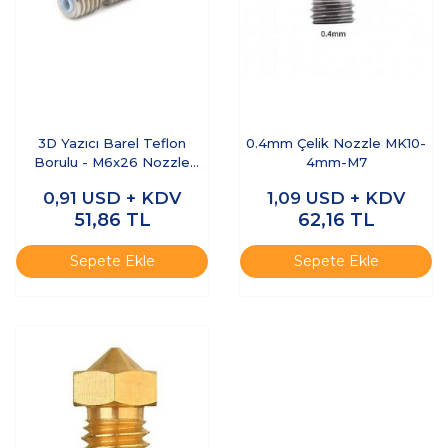
3D Yazıcı Barel Teflon
0.4mm Çelik Nozzle MK10-
Borulu - M6x26 Nozzle
4mm-M7
Throat
0,91
USD + KDV
1,09
USD + KDV
51,86
TL
62,16
TL
Sepete Ekle
Sepete Ekle