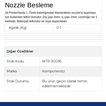
Nozzle Besleme
3d Printer\'larda 1.75mm kalınlığındaki filamentlerin nozzle\'a taşınması
için kullanılan teflon borudur. Dış çapı 4mm, iç çapı 2mm, uzunluğu ise 1
metredir. Materyali teflondur ve ısıya dayanıklıdır.
Ağırlık (Kg)
0.1
Diğer Özellikler
Stok Kodu
MTR-30095
Marka
Komponentci
Stok Durumu
Bu ürün geçici olarak temin
edilememektedir.