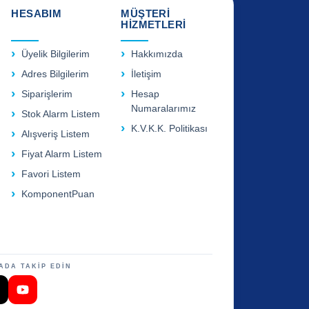
HESABIM
MÜŞTERİ
HİZMETLERİ
Üyelik Bilgilerim
Hakkımızda
Adres Bilgilerim
İletişim
Siparişlerim
Hesap
Numaralarımız
Stok Alarm Listem
K.V.K.K. Politikası
Alışveriş Listem
Fiyat Alarm Listem
Favori Listem
KomponentPuan
ADA TAKİP EDİN