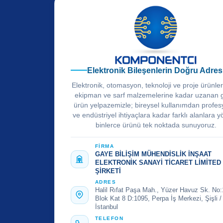
Elektronik Bileşenlerin Doğru Adres
Elektronik, otomasyon, teknoloji ve proje ürünle
ekipman ve sarf malzemelerine kadar uzanan 
ürün yelpazemizle; bireysel kullanımdan profes
ve endüstriyel ihtiyaçlara kadar farklı alanlara y
binlerce ürünü tek noktada sunuyoruz.
FİRMA
GAYE BİLİŞİM MÜHENDİSLİK İNŞAAT
ELEKTRONİK SANAYİ TİCARET LİMİTED
ŞİRKETİ
ADRES
Halil Rıfat Paşa Mah., Yüzer Havuz Sk. No:
Blok Kat 8 D:1095, Perpa İş Merkezi, Şişli /
İstanbul
TELEFON