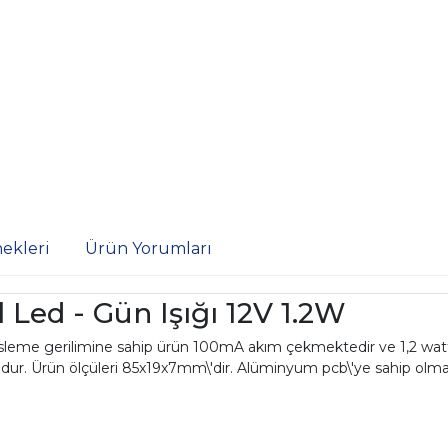
ekleri
Ürün Yorumları
 Led - Gün Işığı 12V 1.2W
 besleme gerilimine sahip ürün 100mA akım çekmektedir ve 1,2 wa
ur. Ürün ölçüleri 85x19x7mm\'dir. Alüminyum pcb\'ye sahip olması