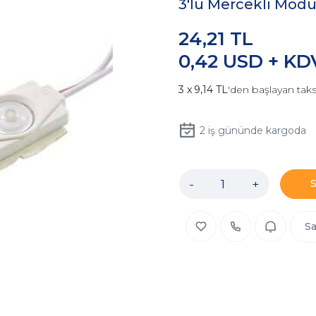
3'lü Mercekli Modül
24,21 TL
0,42 USD + KD
9,14 TL
'den başlayan taks
2
iş gününde kargoda
-
+
Sa