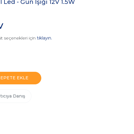
 Led - Gün Işığı 12V 1.5W
V
it seçenekleri için
tıklayın.
SEPETE EKLE
tıcıya Danış