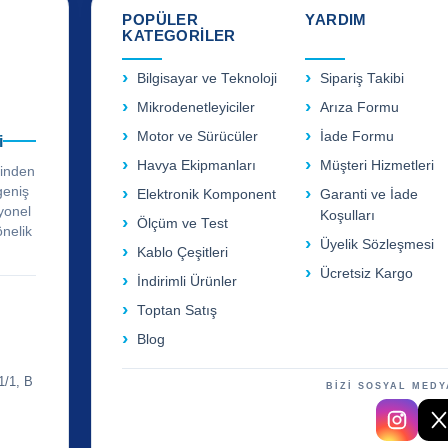
POPÜLER
YARDIM
KATEGORİLER
Bilgisayar ve Teknoloji
Sipariş Takibi
Mikrodenetleyiciler
Arıza Formu
Motor ve Sürücüler
İade Formu
i
Havya Ekipmanları
Müşteri Hizmetleri
rinden
geniş
Elektronik Komponent
Garanti ve İade
yonel
Koşulları
Ölçüm ve Test
önelik
Üyelik Sözleşmesi
Kablo Çeşitleri
Ücretsiz Kargo
İndirimli Ürünler
Toptan Satış
Blog
1/1, B
BİZİ SOSYAL MEDY