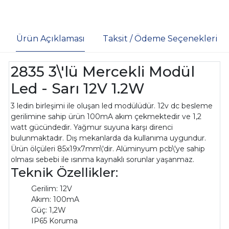
Ürün Açıklaması
Taksit / Ödeme Seçenekleri
2835 3\'lü Mercekli Modül
Led - Sarı 12V 1.2W
3 ledin birleşimi ile oluşan led modülüdür. 12v dc besleme
gerilimine sahip ürün 100mA akım çekmektedir ve 1,2
watt gücündedir. Yağmur suyuna karşı direnci
bulunmaktadır. Dış mekanlarda da kullanıma uygundur.
Ürün ölçüleri 85x19x7mm\'dir. Alüminyum pcb\'ye sahip
olması sebebi ile ısınma kaynaklı sorunlar yaşanmaz.
Teknik Özellikler:
Gerilim: 12V
Akım: 100mA
Güç: 1,2W
IP65 Koruma