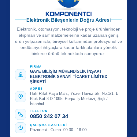
Elektronik Bileşenlerin Doğru Adresi
Elektronik, otomasyon, teknoloji ve proje ürünlerinden
ekipman ve sarf malzemelerine kadar uzanan geniş
ürün yelpazemizle; bireysel kullanımdan profesyonel ve
endüstriyel ihtiyaçlara kadar farklı alanlara yönelik
binlerce ürünü tek noktada sunuyoruz.
FİRMA
GAYE BİLİŞİM MÜHENDİSLİK İNŞAAT
ELEKTRONİK SANAYİ TİCARET LİMİTED
ŞİRKETİ
ADRES
Halil Rıfat Paşa Mah., Yüzer Havuz Sk. No:1/1, B
Blok Kat 8 D:1095, Perpa İş Merkezi, Şişli /
İstanbul
TELEFON
0850 242 07 34
ÇALIŞMA SAATLERİ
Pazartesi - Cuma: 09:00 - 18:00