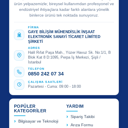
ürün yelpazemizle; bireysel kullanımdan profesyonel ve
endüstriyel ihtiyaçlara kadar farklı alanlara yönelik
binlerce ürünü tek noktada sunuyoruz.
FİRMA
GAYE BİLİŞİM MÜHENDİSLİK İNŞAAT
ELEKTRONİK SANAYİ TİCARET LİMİTED
ŞİRKETİ
ADRES
Halil Rıfat Paşa Mah., Yüzer Havuz Sk. No:1/1, B
Blok Kat 8 D:1095, Perpa İş Merkezi, Şişli /
İstanbul
TELEFON
0850 242 07 34
ÇALIŞMA SAATLERİ
Pazartesi - Cuma: 09:00 - 18:00
POPÜLER
YARDIM
KATEGORİLER
Sipariş Takibi
Bilgisayar ve Teknoloji
Arıza Formu