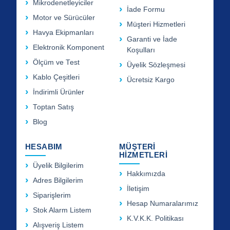
Mikrodenetleyiciler
İade Formu
Motor ve Sürücüler
Müşteri Hizmetleri
Havya Ekipmanları
Garanti ve İade
Elektronik Komponent
Koşulları
Ölçüm ve Test
Üyelik Sözleşmesi
Kablo Çeşitleri
Ücretsiz Kargo
İndirimli Ürünler
Toptan Satış
Blog
HESABIM
MÜŞTERİ
HİZMETLERİ
Üyelik Bilgilerim
Hakkımızda
Adres Bilgilerim
İletişim
Siparişlerim
Hesap Numaralarımız
Stok Alarm Listem
K.V.K.K. Politikası
Alışveriş Listem