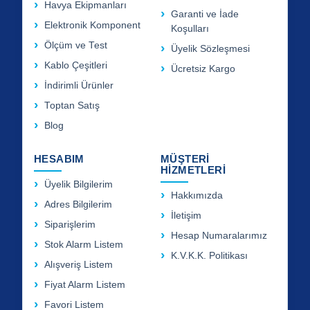
Havya Ekipmanları
Garanti ve İade
Elektronik Komponent
Koşulları
Ölçüm ve Test
Üyelik Sözleşmesi
Kablo Çeşitleri
Ücretsiz Kargo
İndirimli Ürünler
Toptan Satış
Blog
HESABIM
MÜŞTERİ
HİZMETLERİ
Üyelik Bilgilerim
Hakkımızda
Adres Bilgilerim
İletişim
Siparişlerim
Hesap Numaralarımız
Stok Alarm Listem
K.V.K.K. Politikası
Alışveriş Listem
Fiyat Alarm Listem
Favori Listem