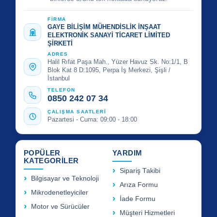
FİRMA
GAYE BİLİŞİM MÜHENDİSLİK İNŞAAT
ELEKTRONİK SANAYİ TİCARET LİMİTED
ŞİRKETİ
ADRES
Halil Rıfat Paşa Mah., Yüzer Havuz Sk. No:1/1, B
Blok Kat 8 D:1095, Perpa İş Merkezi, Şişli /
İstanbul
TELEFON
0850 242 07 34
ÇALIŞMA SAATLERİ
Pazartesi - Cuma: 09:00 - 18:00
POPÜLER
YARDIM
KATEGORİLER
Sipariş Takibi
Bilgisayar ve Teknoloji
Arıza Formu
Mikrodenetleyiciler
İade Formu
Motor ve Sürücüler
Müşteri Hizmetleri