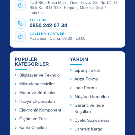
Halil Rıfat Paşa Mah., Yüzer Havuz Sk. No:1/1, B
Blok Kat 8 D:1095, Perpa İş Merkezi, Şişli /
İstanbul
TELEFON
0850 242 07 34
ÇALIŞMA SAATLERİ
Pazartesi - Cuma: 09:00 - 18:00
POPÜLER
YARDIM
KATEGORİLER
Sipariş Takibi
Bilgisayar ve Teknoloji
Arıza Formu
Mikrodenetleyiciler
İade Formu
Motor ve Sürücüler
Müşteri Hizmetleri
Havya Ekipmanları
Garanti ve İade
Elektronik Komponent
Koşulları
Ölçüm ve Test
Üyelik Sözleşmesi
Kablo Çeşitleri
Ücretsiz Kargo