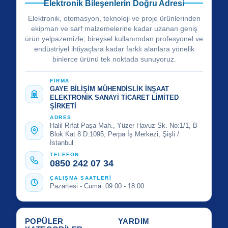
Elektronik Bileşenlerin Doğru Adresi
Elektronik, otomasyon, teknoloji ve proje ürünlerinden
ekipman ve sarf malzemelerine kadar uzanan geniş
ürün yelpazemizle; bireysel kullanımdan profesyonel ve
endüstriyel ihtiyaçlara kadar farklı alanlara yönelik
binlerce ürünü tek noktada sunuyoruz.
FİRMA
GAYE BİLİŞİM MÜHENDİSLİK İNŞAAT
ELEKTRONİK SANAYİ TİCARET LİMİTED
ŞİRKETİ
ADRES
Halil Rıfat Paşa Mah., Yüzer Havuz Sk. No:1/1, B
Blok Kat 8 D:1095, Perpa İş Merkezi, Şişli /
İstanbul
TELEFON
0850 242 07 34
ÇALIŞMA SAATLERİ
Pazartesi - Cuma: 09:00 - 18:00
POPÜLER
YARDIM