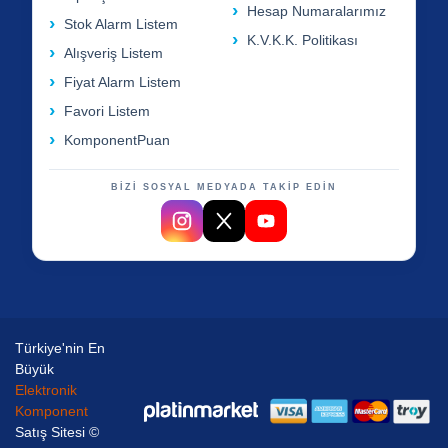
Hesap Numaralarımız
Stok Alarm Listem
K.V.K.K. Politikası
Alışveriş Listem
Fiyat Alarm Listem
Favori Listem
KomponentPuan
BİZİ SOSYAL MEDYADA TAKİP EDİN
Türkiye'nin En
Büyük
Elektronik
Komponent
Satış Sitesi ©