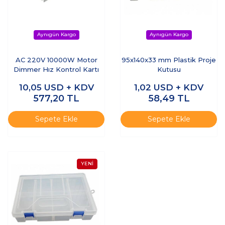
AC 220V 10000W Motor
95x140x33 mm Plastik Proje
Dimmer Hız Kontrol Kartı
Kutusu
10,05
USD + KDV
1,02
USD + KDV
577,20
TL
58,49
TL
Sepete Ekle
Sepete Ekle