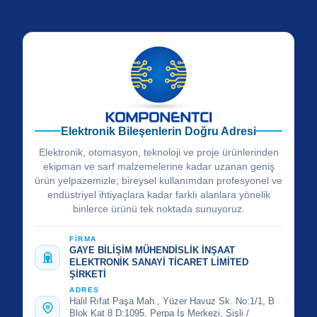
Elektronik Bileşenlerin Doğru Adresi
Elektronik, otomasyon, teknoloji ve proje ürünlerinden
ekipman ve sarf malzemelerine kadar uzanan geniş
ürün yelpazemizle; bireysel kullanımdan profesyonel ve
endüstriyel ihtiyaçlara kadar farklı alanlara yönelik
binlerce ürünü tek noktada sunuyoruz.
FİRMA
GAYE BİLİŞİM MÜHENDİSLİK İNŞAAT
ELEKTRONİK SANAYİ TİCARET LİMİTED
ŞİRKETİ
ADRES
Halil Rıfat Paşa Mah., Yüzer Havuz Sk. No:1/1, B
Blok Kat 8 D:1095, Perpa İş Merkezi, Şişli /