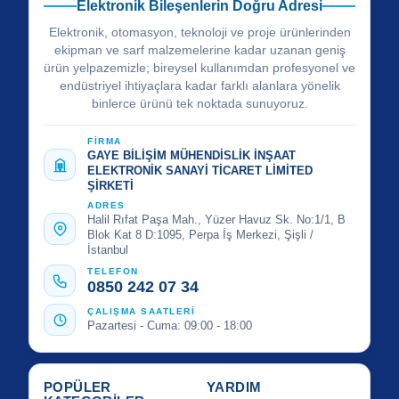
Elektronik Bileşenlerin Doğru Adresi
Elektronik, otomasyon, teknoloji ve proje ürünlerinden
ekipman ve sarf malzemelerine kadar uzanan geniş
ürün yelpazemizle; bireysel kullanımdan profesyonel ve
endüstriyel ihtiyaçlara kadar farklı alanlara yönelik
binlerce ürünü tek noktada sunuyoruz.
FİRMA
GAYE BİLİŞİM MÜHENDİSLİK İNŞAAT
ELEKTRONİK SANAYİ TİCARET LİMİTED
ŞİRKETİ
ADRES
Halil Rıfat Paşa Mah., Yüzer Havuz Sk. No:1/1, B
Blok Kat 8 D:1095, Perpa İş Merkezi, Şişli /
İstanbul
TELEFON
0850 242 07 34
ÇALIŞMA SAATLERİ
Pazartesi - Cuma: 09:00 - 18:00
POPÜLER
YARDIM