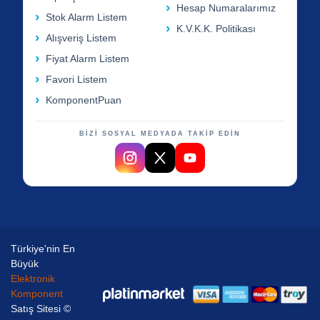
Hesap Numaralarımız
Stok Alarm Listem
K.V.K.K. Politikası
Alışveriş Listem
Fiyat Alarm Listem
Favori Listem
KomponentPuan
BİZİ SOSYAL MEDYADA TAKİP EDİN
Türkiye'nin En
Büyük
Elektronik
Komponent
Satış Sitesi ©