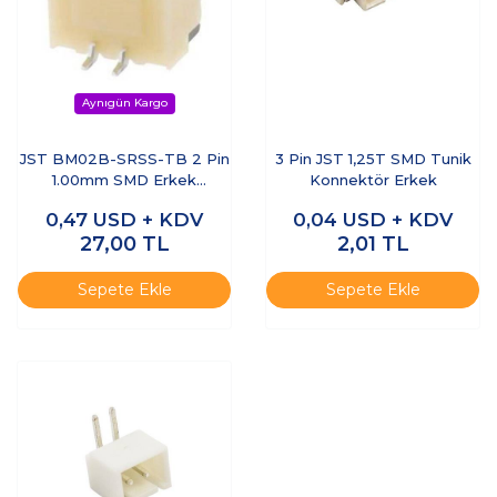
JST BM02B-SRSS-TB 2 Pin
3 Pin JST 1,25T SMD Tunik
1.00mm SMD Erkek
Konnektör Erkek
Konnektör
0,47
USD + KDV
0,04
USD + KDV
27,00
TL
2,01
TL
Sepete Ekle
Sepete Ekle