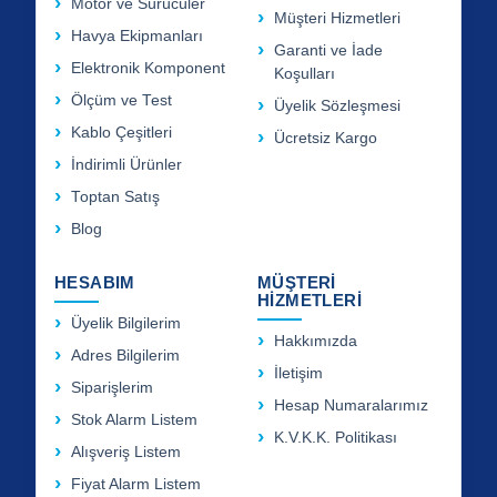
Motor ve Sürücüler
Müşteri Hizmetleri
Havya Ekipmanları
Garanti ve İade
Elektronik Komponent
Koşulları
Ölçüm ve Test
Üyelik Sözleşmesi
Kablo Çeşitleri
Ücretsiz Kargo
İndirimli Ürünler
Toptan Satış
Blog
HESABIM
MÜŞTERİ
HİZMETLERİ
Üyelik Bilgilerim
Hakkımızda
Adres Bilgilerim
İletişim
Siparişlerim
Hesap Numaralarımız
Stok Alarm Listem
K.V.K.K. Politikası
Alışveriş Listem
Fiyat Alarm Listem