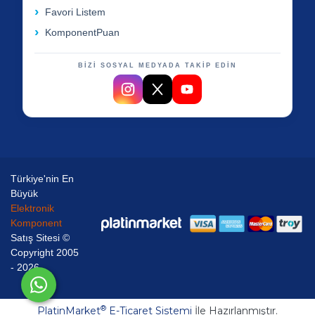
Favori Listem
KomponentPuan
BİZİ SOSYAL MEDYADA TAKİP EDİN
Türkiye'nin En
Büyük
Elektronik
Komponent
Satış Sitesi ©
Copyright 2005
- 2026
®
PlatinMarket
E-Ticaret Sistemi
İle Hazırlanmıştır.