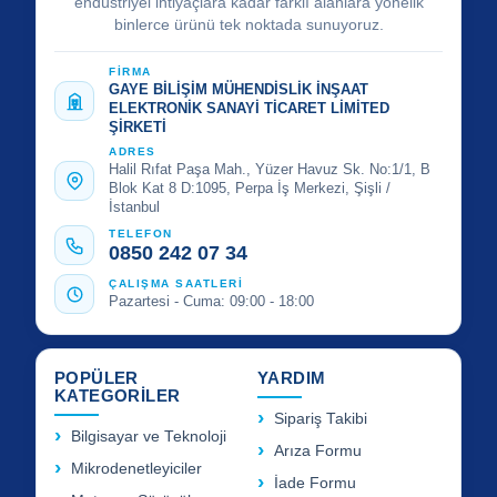
endüstriyel ihtiyaçlara kadar farklı alanlara yönelik
binlerce ürünü tek noktada sunuyoruz.
FİRMA
GAYE BİLİŞİM MÜHENDİSLİK İNŞAAT
ELEKTRONİK SANAYİ TİCARET LİMİTED
ŞİRKETİ
ADRES
Halil Rıfat Paşa Mah., Yüzer Havuz Sk. No:1/1, B
Blok Kat 8 D:1095, Perpa İş Merkezi, Şişli /
İstanbul
TELEFON
0850 242 07 34
ÇALIŞMA SAATLERİ
Pazartesi - Cuma: 09:00 - 18:00
POPÜLER
YARDIM
KATEGORİLER
Sipariş Takibi
Bilgisayar ve Teknoloji
Arıza Formu
Mikrodenetleyiciler
İade Formu