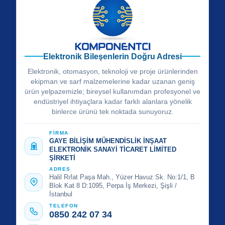
Elektronik Bileşenlerin Doğru Adresi
Elektronik, otomasyon, teknoloji ve proje ürünlerinden
ekipman ve sarf malzemelerine kadar uzanan geniş
ürün yelpazemizle; bireysel kullanımdan profesyonel ve
endüstriyel ihtiyaçlara kadar farklı alanlara yönelik
binlerce ürünü tek noktada sunuyoruz.
FİRMA
GAYE BİLİŞİM MÜHENDİSLİK İNŞAAT
ELEKTRONİK SANAYİ TİCARET LİMİTED
ŞİRKETİ
ADRES
Halil Rıfat Paşa Mah., Yüzer Havuz Sk. No:1/1, B
Blok Kat 8 D:1095, Perpa İş Merkezi, Şişli /
İstanbul
TELEFON
0850 242 07 34