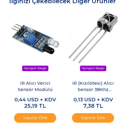
İlginizi Çekebilecek Diğer Ürünler
IR Alıcı Verici
IR (Kızılötesi) Alıcı
Sensör Modülü
Sensör 38Khz
TL1838 VS1838B
0,44
USD + KDV
0,13
USD + KDV
25,19
TL
7,38
TL
Sepete Ekle
Sepete Ekle