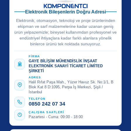
Elektronik Bileşenlerin Doğru Adresi
Elektronik, otomasyon, teknoloji ve proje ürünlerinden
ekipman ve sarf malzemelerine kadar uzanan geniş
ürün yelpazemizle; bireysel kullanımdan profesyonel ve
endüstriyel ihtiyaçlara kadar farklı alanlara yönelik
binlerce ürünü tek noktada sunuyoruz.
FİRMA
GAYE BİLİŞİM MÜHENDİSLİK İNŞAAT
ELEKTRONİK SANAYİ TİCARET LİMİTED
ŞİRKETİ
ADRES
Halil Rıfat Paşa Mah., Yüzer Havuz Sk. No:1/1, B
Blok Kat 8 D:1095, Perpa İş Merkezi, Şişli /
İstanbul
TELEFON
0850 242 07 34
ÇALIŞMA SAATLERİ
Pazartesi - Cuma: 09:00 - 18:00