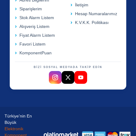
Adres Bilgilerim
İletişim
Siparişlerim
Hesap Numaralarımız
Stok Alarm Listem
K.V.K.K. Politikası
Alışveriş Listem
Fiyat Alarm Listem
Favori Listem
KomponentPuan
BİZİ SOSYAL MEDYADA TAKİP EDİN
Türkiye'nin En
Büyük
Elektronik
Komponent