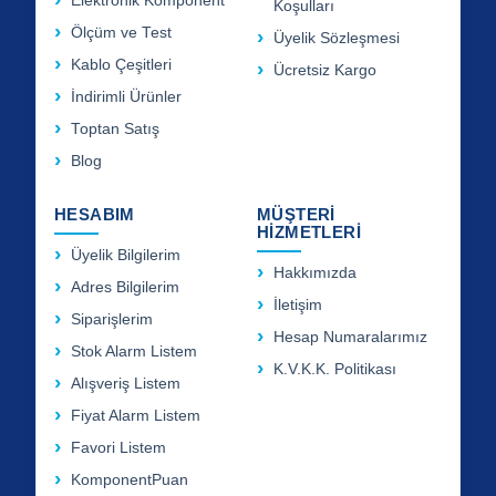
Elektronik Komponent
Koşulları
Ölçüm ve Test
Üyelik Sözleşmesi
Kablo Çeşitleri
Ücretsiz Kargo
İndirimli Ürünler
Toptan Satış
Blog
HESABIM
MÜŞTERİ
HİZMETLERİ
Üyelik Bilgilerim
Hakkımızda
Adres Bilgilerim
İletişim
Siparişlerim
Hesap Numaralarımız
Stok Alarm Listem
K.V.K.K. Politikası
Alışveriş Listem
Fiyat Alarm Listem
Favori Listem
KomponentPuan