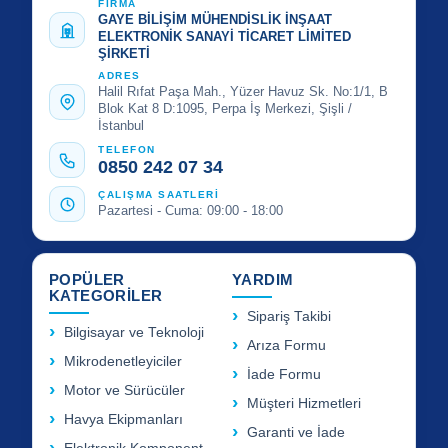
FİRMA
GAYE BİLİŞİM MÜHENDİSLİK İNŞAAT
ELEKTRONİK SANAYİ TİCARET LİMİTED
ŞİRKETİ
ADRES
Halil Rıfat Paşa Mah., Yüzer Havuz Sk. No:1/1, B
Blok Kat 8 D:1095, Perpa İş Merkezi, Şişli /
İstanbul
TELEFON
0850 242 07 34
ÇALIŞMA SAATLERİ
Pazartesi - Cuma: 09:00 - 18:00
POPÜLER
YARDIM
KATEGORİLER
Sipariş Takibi
Bilgisayar ve Teknoloji
Arıza Formu
Mikrodenetleyiciler
İade Formu
Motor ve Sürücüler
Müşteri Hizmetleri
Havya Ekipmanları
Garanti ve İade