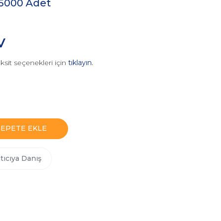
 5000 Adet
V
ksit seçenekleri için
tıklayın.
SEPETE EKLE
tıcıya Danış