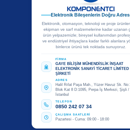
Elektronik Bileşenlerin Doğru Adres
Elektronik, otomasyon, teknoloji ve proje ürünle
ekipman ve sarf malzemelerine kadar uzanan 
ürün yelpazemizle; bireysel kullanımdan profes
ve endüstriyel ihtiyaçlara kadar farklı alanlara y
binlerce ürünü tek noktada sunuyoruz.
FİRMA
GAYE BİLİŞİM MÜHENDİSLİK İNŞAAT
ELEKTRONİK SANAYİ TİCARET LİMİTED
ŞİRKETİ
ADRES
Halil Rıfat Paşa Mah., Yüzer Havuz Sk. No:
Blok Kat 8 D:1095, Perpa İş Merkezi, Şişli /
İstanbul
TELEFON
0850 242 07 34
ÇALIŞMA SAATLERİ
Pazartesi - Cuma: 09:00 - 18:00