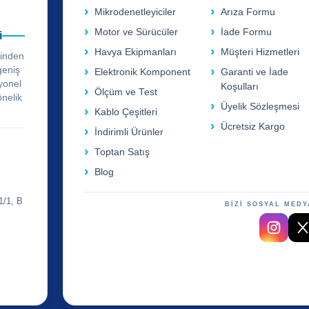
Mikrodenetleyiciler
Arıza Formu
Motor ve Sürücüler
İade Formu
i
Havya Ekipmanları
Müşteri Hizmetleri
rinden
geniş
Elektronik Komponent
Garanti ve İade
yonel
Koşulları
Ölçüm ve Test
önelik
Üyelik Sözleşmesi
Kablo Çeşitleri
Ücretsiz Kargo
İndirimli Ürünler
Toptan Satış
Blog
1/1, B
BİZİ SOSYAL MEDY