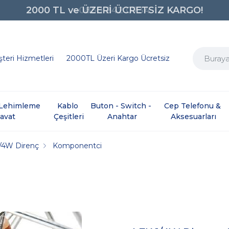
0850 242 0734
teri Hizmetleri
2000TL Üzeri Kargo Ücretsiz
e Lehimleme 
Kablo 
Buton - Switch - 
Cep Telefonu & 
davat
Çeşitleri
Anahtar
Aksesuarları
/4W Direnç
Komponentci