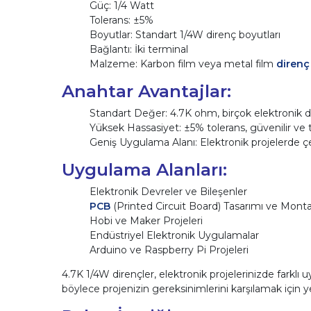
Güç: 1/4 Watt
Tolerans: ±5%
Boyutlar: Standart 1/4W direnç boyutları
Bağlantı: İki terminal
Malzeme: Karbon film veya metal film
direnç
Anahtar Avantajlar:
Standart Değer: 4.7K ohm, birçok elektronik de
Yüksek Hassasiyet: ±5% tolerans, güvenilir ve t
Geniş Uygulama Alanı: Elektronik projelerde çeşi
Uygulama Alanları:
Elektronik Devreler ve Bileşenler
PCB
(Printed Circuit Board) Tasarımı ve Monta
Hobi ve Maker Projeleri
Endüstriyel Elektronik Uygulamalar
Arduino ve Raspberry Pi Projeleri
4.7K 1/4W dirençler, elektronik projelerinizde farklı u
böylece projenizin gereksinimlerini karşılamak için yet