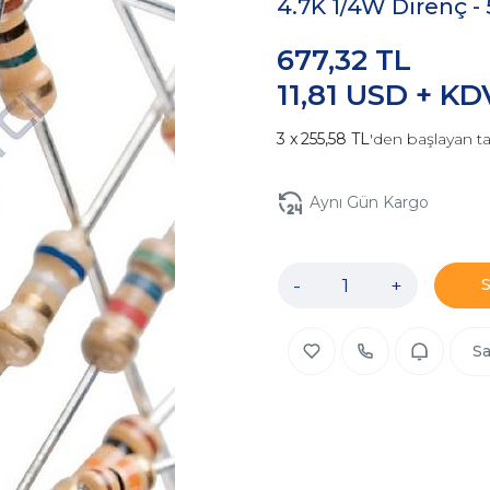
4.7K 1/4W Direnç -
677,32 TL
11,81 USD + KD
255,58 TL
'den başlayan ta
Aynı Gün Kargo
-
+
Sa