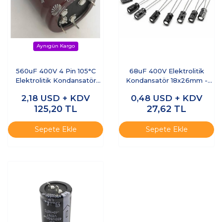
560uF 400V 4 Pin 105°C
68uF 400V Elektrolitik
Elektrolitik Kondansatör
Kondansatör 18x26mm -
35x50mm
Kısa Bacaklı
2,18
USD + KDV
0,48
USD + KDV
125,20
TL
27,62
TL
Sepete Ekle
Sepete Ekle