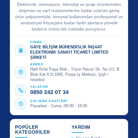
Elektronik, otomasyon, teknoloji ve proje ürünlerinden
ekipman ve sarf malzemelerine kadar uzanan geniş
ürün yelpazemizle; bireysel kullanımdan profesyonel ve
endüstriyel ihtiyaçlara kadar farklı alanlara yönelik
binlerce ürünü tek noktada sunuyoruz.
FİRMA
GAYE BİLİŞİM MÜHENDİSLİK İNŞAAT
ELEKTRONİK SANAYİ TİCARET LİMİTED
ŞİRKETİ
ADRES
Halil Rıfat Paşa Mah., Yüzer Havuz Sk. No:1/1, B
Blok Kat 8 D:1095, Perpa İş Merkezi, Şişli /
İstanbul
TELEFON
0850 242 07 34
ÇALIŞMA SAATLERİ
Pazartesi - Cuma: 09:00 - 18:00
POPÜLER
YARDIM
KATEGORİLER