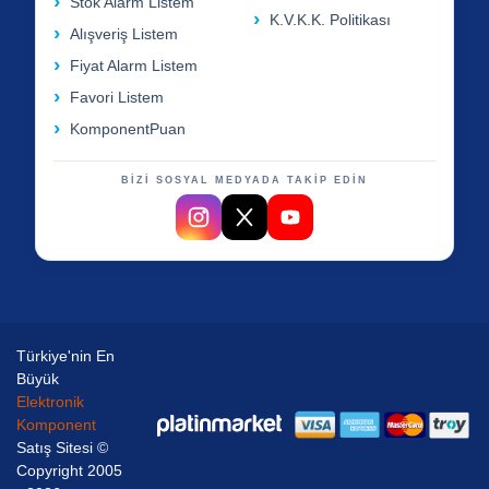
Stok Alarm Listem
K.V.K.K. Politikası
Alışveriş Listem
Fiyat Alarm Listem
Favori Listem
KomponentPuan
BİZİ SOSYAL MEDYADA TAKİP EDİN
Türkiye'nin En
Büyük
Elektronik
Komponent
Satış Sitesi ©
Copyright 2005