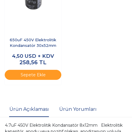
650uF 450V Elektrolitik
Kondansatör 30x52mm
4,50
USD + KDV
258,56
TL
Sepete Ekle
Ürün Açıklaması
Ürün Yorumları
4.7uF 450V Elektrolitik Kondansatör 8x12mm Elektrolitik
kapasitör, anodu veya pozitif plakası, anodizasyon yoluyla