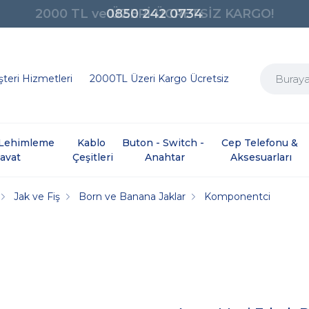
0850 242 0734
teri Hizmetleri
2000TL Üzeri Kargo Ücretsiz
e Lehimleme 
Kablo 
Buton - Switch - 
Cep Telefonu & 
davat
Çeşitleri
Anahtar
Aksesuarları
Jak ve Fiş
Born ve Banana Jaklar
Komponentci