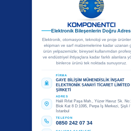
Elektronik Bileşenlerin Doğru Adres
Elektronik, otomasyon, teknoloji ve proje ürünle
ekipman ve sarf malzemelerine kadar uzanan 
ürün yelpazemizle; bireysel kullanımdan profes
ve endüstriyel ihtiyaçlara kadar farklı alanlara y
binlerce ürünü tek noktada sunuyoruz.
FİRMA
GAYE BİLİŞİM MÜHENDİSLİK İNŞAAT
ELEKTRONİK SANAYİ TİCARET LİMİTED
ŞİRKETİ
ADRES
Halil Rıfat Paşa Mah., Yüzer Havuz Sk. No:
Blok Kat 8 D:1095, Perpa İş Merkezi, Şişli /
İstanbul
TELEFON
0850 242 07 34