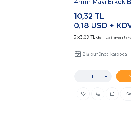
4mm Mavi Erkek B
10,32 TL
0,18 USD + KD
3,89 TL
'den başlayan taks
2
iş gününde kargoda
-
+
Sa