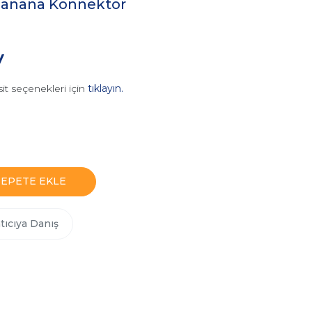
anana Konnektör
V
it seçenekleri için
tıklayın.
SEPETE EKLE
tıcıya Danış