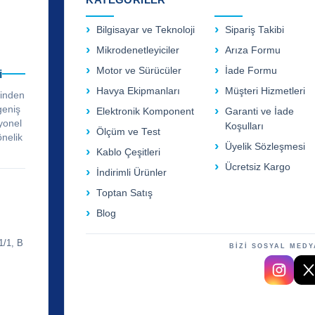
Bilgisayar ve Teknoloji
Sipariş Takibi
Mikrodenetleyiciler
Arıza Formu
Motor ve Sürücüler
İade Formu
i
Havya Ekipmanları
Müşteri Hizmetleri
rinden
geniş
Elektronik Komponent
Garanti ve İade
yonel
Koşulları
Ölçüm ve Test
önelik
Üyelik Sözleşmesi
Kablo Çeşitleri
Ücretsiz Kargo
İndirimli Ürünler
Toptan Satış
Blog
1/1, B
BİZİ SOSYAL MEDY