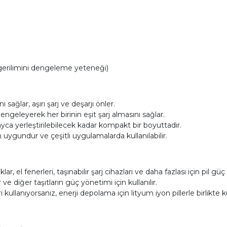
erilimini dengeleme yeteneği)
 sağlar, aşırı şarj ve deşarjı önler.
ngeleyerek her birinin eşit şarj almasını sağlar.
layca yerleştirilebilecek kadar kompakt bir boyuttadır.
n uygundur ve çeşitli uygulamalarda kullanılabilir.
lar, el fenerleri, taşınabilir şarj cihazları ve daha fazlası için pil güç
ar ve diğer taşıtların güç yönetimi için kullanılır.
ullanıyorsanız, enerji depolama için lityum iyon pillerle birlikte kul