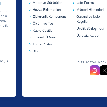
Motor ve Sürücüler
İade Formu
i
Havya Ekipmanları
Müşteri Hizmetleri
rinden
geniş
Elektronik Komponent
Garanti ve İade
yonel
Koşulları
Ölçüm ve Test
önelik
Üyelik Sözleşmesi
Kablo Çeşitleri
Ücretsiz Kargo
İndirimli Ürünler
Toptan Satış
Blog
1/1, B
BİZİ SOSYAL MEDY