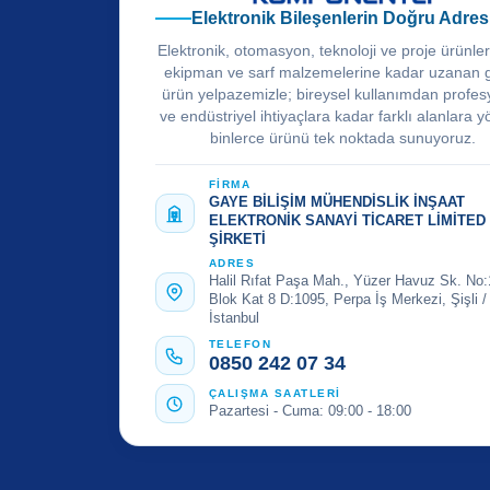
Elektronik Bileşenlerin Doğru Adres
Elektronik, otomasyon, teknoloji ve proje ürünle
ekipman ve sarf malzemelerine kadar uzanan 
ürün yelpazemizle; bireysel kullanımdan profes
ve endüstriyel ihtiyaçlara kadar farklı alanlara y
binlerce ürünü tek noktada sunuyoruz.
FİRMA
GAYE BİLİŞİM MÜHENDİSLİK İNŞAAT
ELEKTRONİK SANAYİ TİCARET LİMİTED
ŞİRKETİ
ADRES
Halil Rıfat Paşa Mah., Yüzer Havuz Sk. No:
Blok Kat 8 D:1095, Perpa İş Merkezi, Şişli /
İstanbul
TELEFON
0850 242 07 34
ÇALIŞMA SAATLERİ
Pazartesi - Cuma: 09:00 - 18:00