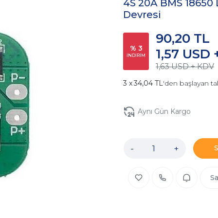
4S 20A BMS 18650 
Devresi
90,20 TL
% 3
1,57 USD 
İNDİRİM
1,63 USD + KDV
34,04 TL
'den başlayan ta
Aynı Gün Kargo
-
+
Sa