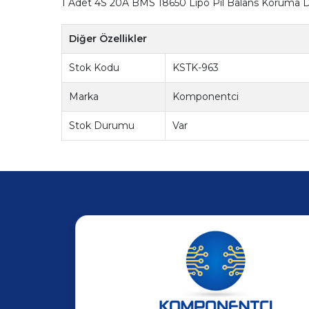
1 Adet 4S 20A BMS 18650 Lipo Pil Balans Koruma D
Diğer Özellikler
Stok Kodu
KSTK-963
Marka
Komponentci
Stok Durumu
Var