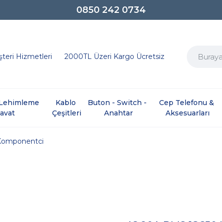
0850 242 0734
teri Hizmetleri
2000TL Üzeri Kargo Ücretsiz
e Lehimleme 
Kablo 
Buton - Switch - 
Cep Telefonu & 
davat
Çeşitleri
Anahtar
Aksesuarları
Komponentci