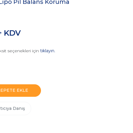
Lipo Pil Balans Koruma
+ KDV
ksit seçenekleri için
tıklayın.
SEPETE EKLE
tıcıya Danış