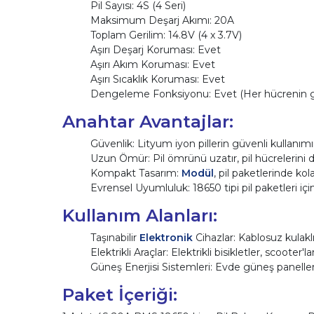
Pil Sayısı: 4S (4 Seri)
Maksimum Deşarj Akımı: 20A
Toplam Gerilim: 14.8V (4 x 3.7V)
Aşırı Deşarj Koruması: Evet
Aşırı Akım Koruması: Evet
Aşırı Sıcaklık Koruması: Evet
Dengeleme Fonksiyonu: Evet (Her hücrenin g
Anahtar Avantajlar:
Güvenlik: Lityum iyon pillerin güvenli kullanımını
Uzun Ömür: Pil ömrünü uzatır, pil hücrelerini de
Kompakt Tasarım:
Modül
, pil paketlerinde ko
Evrensel Uyumluluk: 18650 tipi pil paketleri içi
Kullanım Alanları:
Taşınabilir
Elektronik
Cihazlar: Kablosuz kulaklık
Elektrikli Araçlar: Elektrikli bisikletler, scooter'l
Güneş Enerjisi Sistemleri: Evde güneş panelleri k
Paket İçeriği: