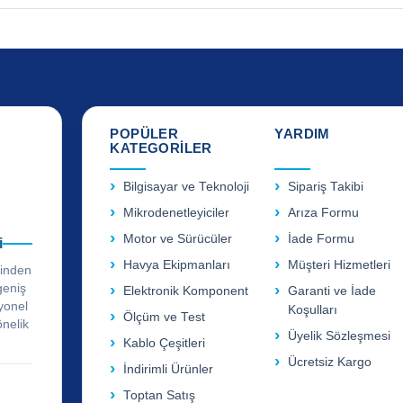
POPÜLER
YARDIM
KATEGORİLER
Bilgisayar ve Teknoloji
Sipariş Takibi
Mikrodenetleyiciler
Arıza Formu
Motor ve Sürücüler
İade Formu
i
Havya Ekipmanları
Müşteri Hizmetleri
rinden
geniş
Elektronik Komponent
Garanti ve İade
yonel
Koşulları
Ölçüm ve Test
önelik
Üyelik Sözleşmesi
Kablo Çeşitleri
Ücretsiz Kargo
İndirimli Ürünler
Toptan Satış