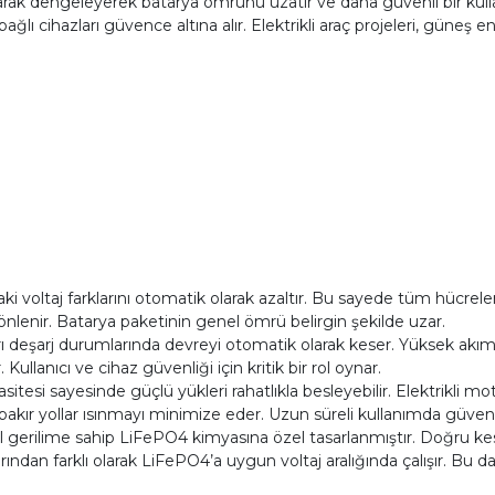
larak dengeleyerek batarya ömrünü uzatır ve daha güvenli bir kullanım
 cihazları güvence altına alır. Elektrikli araç projeleri, güneş e
i voltaj farklarını otomatik olarak azaltır. Bu sayede tüm hücreler
nlenir. Batarya paketinin genel ömrü belirgin şekilde uzar.
şırı deşarj durumlarında devreyi otomatik olarak keser. Yüksek akı
. Kullanıcı ve cihaz güvenliği için kritik bir rol oynar.
itesi sayesinde güçlü yükleri rahatlıkla besleyebilir. Elektrikli m
akır yollar ısınmayı minimize eder. Uzun süreli kullanımda güvenil
 gerilime sahip LiFePO4 kimyasına özel tasarlanmıştır. Doğru k
ından farklı olarak LiFePO4’a uygun voltaj aralığında çalışır. Bu