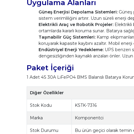
Uygulama Alanları
Güneş Enerjisi Depolama Sistemleri:
Güneş p
sistem verimliliğini artırır. Uzun süreli enerji
Elektrikli Araç ve Robotik Projeler:
Elektrikli
ortamlarda kararlı koruma sunar. Batarya sağlı
Taşınabilir Güç Sistemleri:
Kamp ekipmanları ve
koruyarak kapasite kaybını azaltır. Mobil enerji
Endüstriyel Enerji Yedekleme:
UPS benzeri si
dengesizliğinden kaynaklı arızaları önler. Uzu
Paket İçeriği
1 Adet 4S 30A LiFePO4 BMS Balanslı Batarya Koru
Diğer Özellikler
Stok Kodu
KSTK-7316
Marka
Komponentci
Stok Durumu
Bu ürün geçici olarak temin