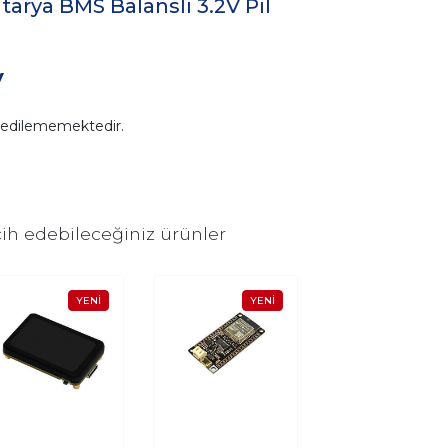
arya BMS Balanslı 3.2V Pil
V
n edilememektedir.
ih edebileceğiniz ürünler