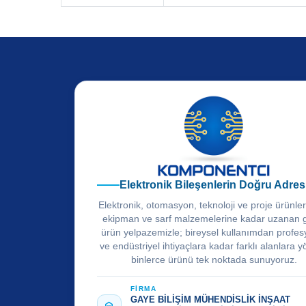
Elektronik Bileşenlerin Doğru Adres
Elektronik, otomasyon, teknoloji ve proje ürünle
ekipman ve sarf malzemelerine kadar uzanan 
ürün yelpazemizle; bireysel kullanımdan profes
ve endüstriyel ihtiyaçlara kadar farklı alanlara y
binlerce ürünü tek noktada sunuyoruz.
FİRMA
GAYE BİLİŞİM MÜHENDİSLİK İNŞAAT