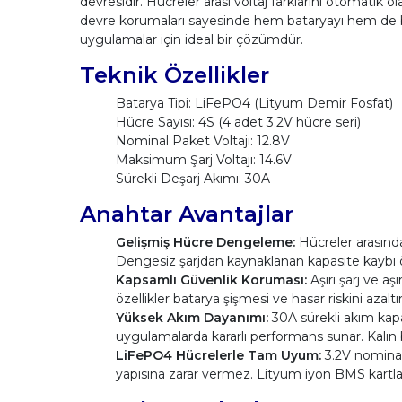
devresidir. Hücreler arası voltaj farklarını otomatik o
devre korumaları sayesinde hem bataryayı hem de bağlı
uygulamalar için ideal bir çözümdür.
Teknik Özellikler
Batarya Tipi: LiFePO4 (Lityum Demir Fosfat)
Hücre Sayısı: 4S (4 adet 3.2V hücre seri)
Nominal Paket Voltajı: 12.8V
Maksimum Şarj Voltajı: 14.6V
Sürekli Deşarj Akımı: 30A
Anahtar Avantajlar
Gelişmiş Hücre Dengeleme:
Hücreler arasındak
Dengesiz şarjdan kaynaklanan kapasite kaybı ö
Kapsamlı Güvenlik Koruması:
Aşırı şarj ve a
özellikler batarya şişmesi ve hasar riskini azaltır
Yüksek Akım Dayanımı:
30A sürekli akım kapas
uygulamalarda kararlı performans sunar. Kalın b
LiFePO4 Hücrelerle Tam Uyum:
3.2V nominal
yapısına zarar vermez. Lityum iyon BMS kartlar