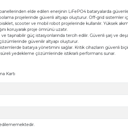
anellerinden elde edilen enerjinin LiFePO4 bataryalarda güvenle 
 depolama projelerinde güvenli altyapı oluşturur. Off-grid sistemler 
 bisiklet, scooter ve mobil robot projelerinde kullanılır. Yüksek akı
ğını koruyarak proje ömrünü uzatır.
 taşınabilir güç istasyonlarında tercih edilir. Güvenli şarj ve deşa
 çözümlerinde güvenilir altyapı oluşturur.
stemlerde batarya yönetimini sağlar. Kritik cihazların güvenli b
n süreli yedekleme çözümlerinde istikrarlı performans sunar.
ma Kartı
 edilememektedir.