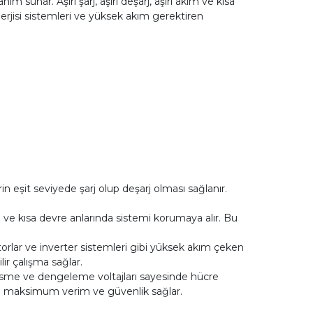
 sunar. Aşırı şarj, aşırı deşarj, aşırı akım ve kısa
nerjisi sistemleri ve yüksek akım gerektiren
in eşit seviyede şarj olup deşarj olması sağlanır.
m ve kısa devre anlarında sistemi korumaya alır. Bu
otorlar ve inverter sistemleri gibi yüksek akım çeken
ir çalışma sağlar.
esme ve dengeleme voltajları sayesinde hücre
 da maksimum verim ve güvenlik sağlar.