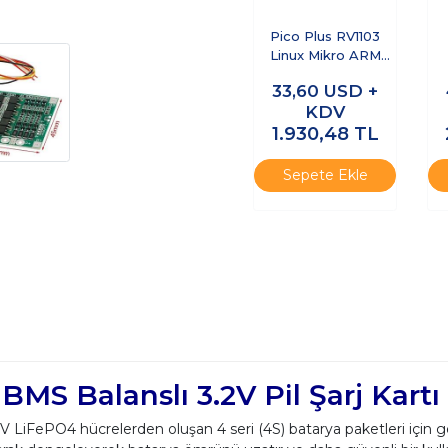
Pico Plus RV1103
Linux Mikro ARM
Cortex-A7 Ethernet
D
33,60
USD +
Geliştirme Kartı
W
KDV
1.930,48
TL
Sepete Ekle
S Balanslı 3.2V Pil Şarj Kartı (
V LiFePO4 hücrelerden oluşan 4 seri (4S) batarya paketleri için 