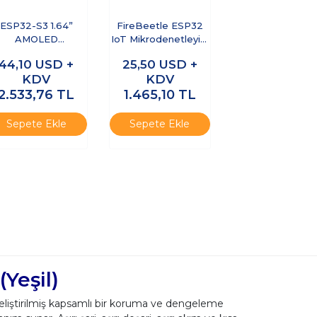
ESP32-S3 1.64”
FireBeetle ESP32
AMOLED
IoT Mikrodenetleyici
okunmatik Ekranlı
(WiFi ve Bluetooth
44,10
USD +
25,50
USD +
iFi ve Bluetooth
Destekli)
KDV
KDV
Geliştirme Kartı
2.533,76
TL
1.465,10
TL
Sepete Ekle
Sepete Ekle
Yeşil)
geliştirilmiş kapsamlı bir koruma ve dengeleme