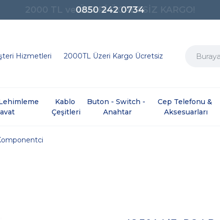
0850 242 0734
teri Hizmetleri
2000TL Üzeri Kargo Ücretsiz
e Lehimleme 
Kablo 
Buton - Switch - 
Cep Telefonu & 
davat
Çeşitleri
Anahtar
Aksesuarları
Komponentci