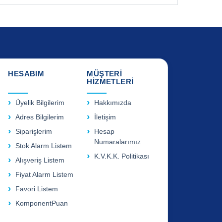
HESABIM
MÜŞTERİ
HİZMETLERİ
Üyelik Bilgilerim
Hakkımızda
Adres Bilgilerim
İletişim
Siparişlerim
Hesap
Numaralarımız
Stok Alarm Listem
K.V.K.K. Politikası
Alışveriş Listem
Fiyat Alarm Listem
Favori Listem
KomponentPuan