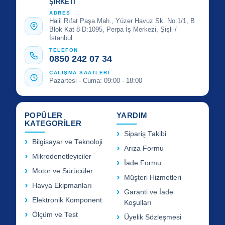
ŞİRKETİ
ADRES
Halil Rıfat Paşa Mah., Yüzer Havuz Sk. No:1/1, B
Blok Kat 8 D:1095, Perpa İş Merkezi, Şişli /
İstanbul
TELEFON
0850 242 07 34
ÇALIŞMA SAATLERİ
Pazartesi - Cuma: 09:00 - 18:00
POPÜLER
YARDIM
KATEGORİLER
Sipariş Takibi
Bilgisayar ve Teknoloji
Arıza Formu
Mikrodenetleyiciler
İade Formu
Motor ve Sürücüler
Müşteri Hizmetleri
Havya Ekipmanları
Garanti ve İade
Elektronik Komponent
Koşulları
Ölçüm ve Test
Üyelik Sözleşmesi