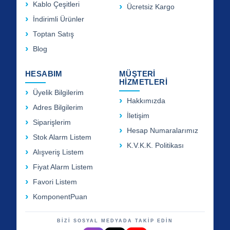
Kablo Çeşitleri
Ücretsiz Kargo
İndirimli Ürünler
Toptan Satış
Blog
HESABIM
MÜŞTERİ
HİZMETLERİ
Üyelik Bilgilerim
Hakkımızda
Adres Bilgilerim
İletişim
Siparişlerim
Hesap Numaralarımız
Stok Alarm Listem
K.V.K.K. Politikası
Alışveriş Listem
Fiyat Alarm Listem
Favori Listem
KomponentPuan
BİZİ SOSYAL MEDYADA TAKİP EDİN