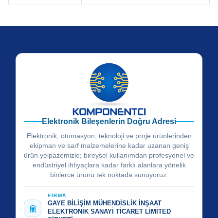
Elektronik Bileşenlerin Doğru Adresi
Elektronik, otomasyon, teknoloji ve proje ürünlerinden
ekipman ve sarf malzemelerine kadar uzanan geniş
ürün yelpazemizle; bireysel kullanımdan profesyonel ve
endüstriyel ihtiyaçlara kadar farklı alanlara yönelik
binlerce ürünü tek noktada sunuyoruz.
FİRMA
GAYE BİLİŞİM MÜHENDİSLİK İNŞAAT
ELEKTRONİK SANAYİ TİCARET LİMİTED