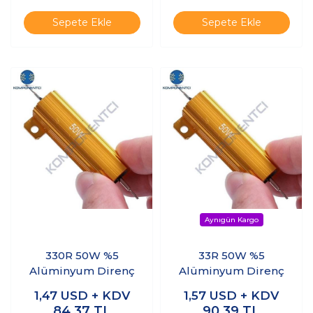
Sepete Ekle
Sepete Ekle
330R 50W %5
33R 50W %5
Alüminyum Direnç
Alüminyum Direnç
1,47
USD + KDV
1,57
USD + KDV
84,37
TL
90,39
TL