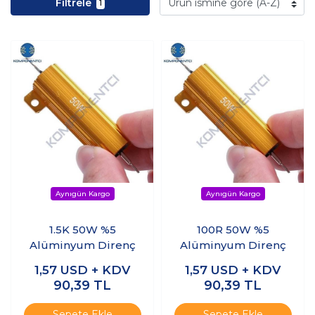
Filtrele
1
1.5K 50W %5
100R 50W %5
Alüminyum Direnç
Alüminyum Direnç
1,57
USD + KDV
1,57
USD + KDV
90,39
TL
90,39
TL
Sepete Ekle
Sepete Ekle