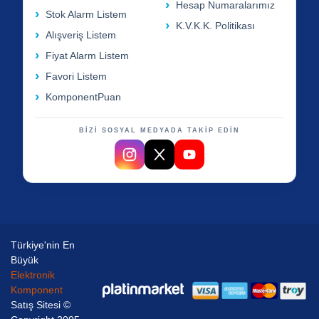
Hesap Numaralarımız
Stok Alarm Listem
K.V.K.K. Politikası
Alışveriş Listem
Fiyat Alarm Listem
Favori Listem
KomponentPuan
BİZİ SOSYAL MEDYADA TAKİP EDİN
Türkiye'nin En
Büyük
Elektronik
Komponent
Satış Sitesi ©