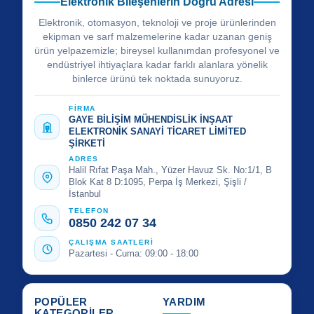
Elektronik Bileşenlerin Doğru Adresi
Elektronik, otomasyon, teknoloji ve proje ürünlerinden
ekipman ve sarf malzemelerine kadar uzanan geniş
ürün yelpazemizle; bireysel kullanımdan profesyonel ve
endüstriyel ihtiyaçlara kadar farklı alanlara yönelik
binlerce ürünü tek noktada sunuyoruz.
FİRMA
GAYE BİLİŞİM MÜHENDİSLİK İNŞAAT
ELEKTRONİK SANAYİ TİCARET LİMİTED
ŞİRKETİ
ADRES
Halil Rıfat Paşa Mah., Yüzer Havuz Sk. No:1/1, B
Blok Kat 8 D:1095, Perpa İş Merkezi, Şişli /
İstanbul
TELEFON
0850 242 07 34
ÇALIŞMA SAATLERİ
Pazartesi - Cuma: 09:00 - 18:00
POPÜLER
YARDIM
KATEGORİLER