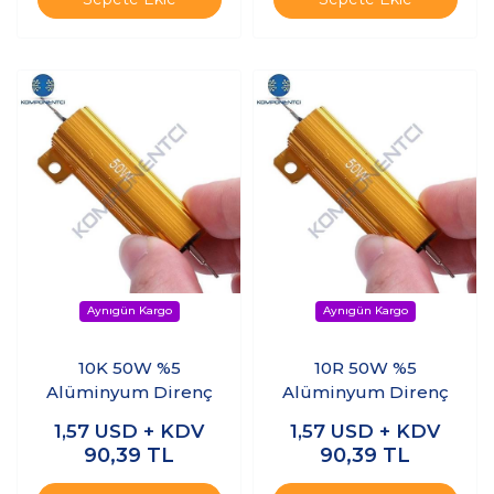
10K 50W %5
10R 50W %5
Alüminyum Direnç
Alüminyum Direnç
1,57
USD + KDV
1,57
USD + KDV
90,39
TL
90,39
TL