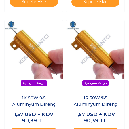
Sepete Ekle
Sepete Ekle
1K 50W %5
1R 50W %5
Alüminyum Direnç
Alüminyum Direnç
1,57
USD + KDV
1,57
USD + KDV
90,39
TL
90,39
TL