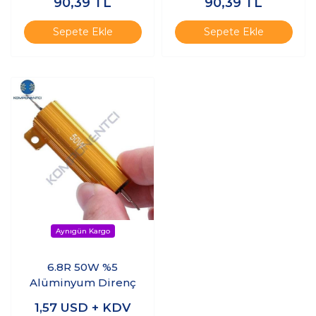
90,39
TL
90,39
TL
Sepete Ekle
Sepete Ekle
6.8R 50W %5
Alüminyum Direnç
1,57
USD + KDV