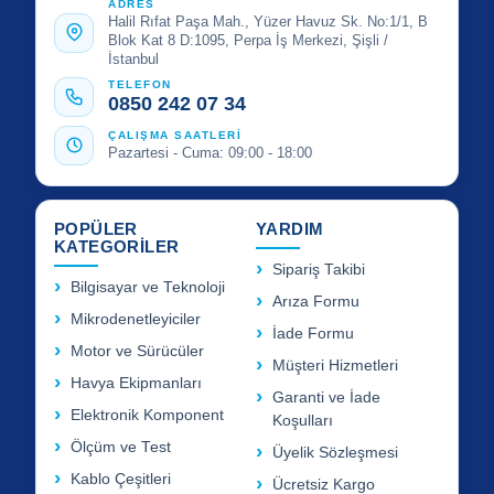
ADRES
Halil Rıfat Paşa Mah., Yüzer Havuz Sk. No:1/1, B
Blok Kat 8 D:1095, Perpa İş Merkezi, Şişli /
İstanbul
TELEFON
0850 242 07 34
ÇALIŞMA SAATLERİ
Pazartesi - Cuma: 09:00 - 18:00
POPÜLER
YARDIM
KATEGORİLER
Sipariş Takibi
Bilgisayar ve Teknoloji
Arıza Formu
Mikrodenetleyiciler
İade Formu
Motor ve Sürücüler
Müşteri Hizmetleri
Havya Ekipmanları
Garanti ve İade
Elektronik Komponent
Koşulları
Ölçüm ve Test
Üyelik Sözleşmesi
Kablo Çeşitleri
Ücretsiz Kargo