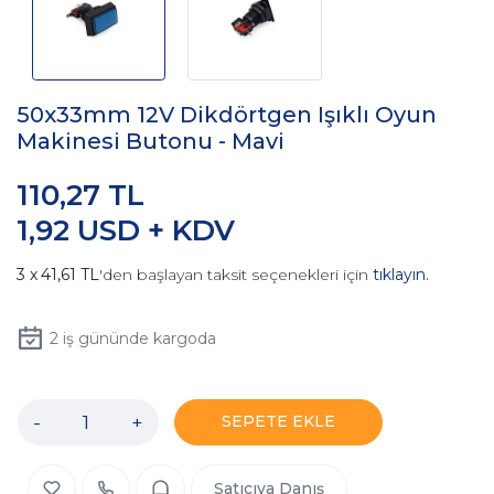
50x33mm 12V Dikdörtgen Işıklı Oyun
Makinesi Butonu - Mavi
110,27 TL
1,92 USD + KDV
41,61 TL
'den başlayan taksit seçenekleri için
tıklayın.
2
iş gününde kargoda
-
+
SEPETE EKLE
Satıcıya Danış