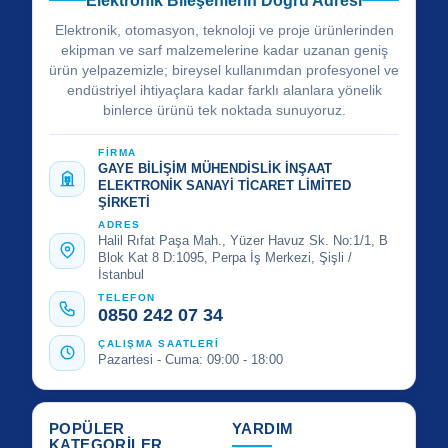
Elektronik Bileşenlerin Doğru Adresi
Elektronik, otomasyon, teknoloji ve proje ürünlerinden
ekipman ve sarf malzemelerine kadar uzanan geniş
ürün yelpazemizle; bireysel kullanımdan profesyonel ve
endüstriyel ihtiyaçlara kadar farklı alanlara yönelik
binlerce ürünü tek noktada sunuyoruz.
FİRMA
GAYE BİLİŞİM MÜHENDİSLİK İNŞAAT
ELEKTRONİK SANAYİ TİCARET LİMİTED
ŞİRKETİ
ADRES
Halil Rıfat Paşa Mah., Yüzer Havuz Sk. No:1/1, B
Blok Kat 8 D:1095, Perpa İş Merkezi, Şişli /
İstanbul
TELEFON
0850 242 07 34
ÇALIŞMA SAATLERİ
Pazartesi - Cuma: 09:00 - 18:00
POPÜLER
YARDIM
KATEGORİLER