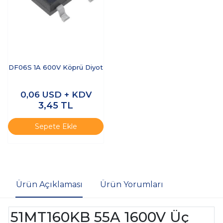
DF06S 1A 600V Köprü Diyot
0,06
USD + KDV
3,45
TL
Sepete Ekle
Ürün Açıklaması
Ürün Yorumları
51MT160KB 55A 1600V Üç