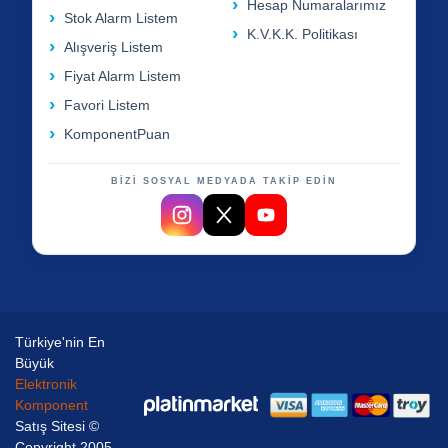
Hesap Numaralarımız
Stok Alarm Listem
K.V.K.K. Politikası
Alışveriş Listem
Fiyat Alarm Listem
Favori Listem
KomponentPuan
BİZİ SOSYAL MEDYADA TAKİP EDİN
Türkiye'nin En
Büyük
Elektronik
Komponent
Satış Sitesi ©
Copyright 2005