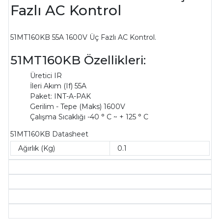
Fazlı AC Kontrol
51MT160KB 55A 1600V Üç Fazlı AC Kontrol.
51MT160KB Özellikleri:
Üretici IR
İleri Akım (If) 55A
Paket: INT-A-PAK
Gerilim - Tepe (Maks) 1600V
Çalışma Sıcaklığı -40 ° C ~ + 125 ° C
51MT160KB Datasheet
Ağırlık (Kg)
0.1