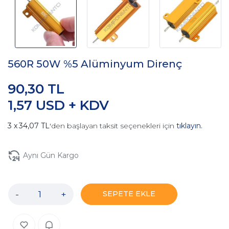
560R 50W %5 Alüminyum Direnç
90,30 TL
1,57 USD + KDV
34,07 TL
'den başlayan taksit seçenekleri için
tıklayın.
Aynı Gün Kargo
-
+
SEPETE EKLE