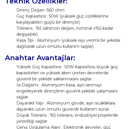
Teknik Özellikler:
Direnç Değeri :560 ohm
Güç Kapasitesi : 50W (yüksek güç özelliklerine
karşılayabilen güçlü bir dirençtir)
Tolerans : %5 (direncin değeri, nominal ±%5 kadar
değişebilir)
Kasa Tipi : Alüminyum (yüksek ısıyı verimli bir şekilde
dağıtarak uzun ömürlü kullanım sağlar)
Anahtar Avantajlar:
Yüksek Güç Kapasitesi : 50W kapasitesi, büyük güç
kapasiteleri ve yüksek akım üreten devrelerde
güvenli bir şekilde saklanmasını sağlar.
Isı Dağılımı : Alüminyum kasa, aşırı ısınmayı
engelleyerek dirençlerin güvenli şekilde çalışmasını
sağlar.
Dayanıklı Yapı : Alüminyum gövde, aşırı sıcaklıklara
dayanıklı, uzun ömürlü güvenilir kullanım sunar.
Düşük Tolerans : %5 tolerans, endüstriyel projelerde
yeterliliği sağlar.
Geniş Uygulama Alanı : Elektronik devreler, güç