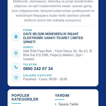
Elektronik, otomasyon, teknoloji ve proje ürünlerinden
ekipman ve sarf malzemelerine kadar uzanan geniş
ürün yelpazemizle; bireysel kullanımdan profesyonel ve
endüstriyel ihtiyaçlara kadar farklı alanlara yönelik
binlerce ürünü tek noktada sunuyoruz.
FİRMA
GAYE BİLİŞİM MÜHENDİSLİK İNŞAAT
ELEKTRONİK SANAYİ TİCARET LİMİTED
ŞİRKETİ
ADRES
Halil Rıfat Paşa Mah., Yüzer Havuz Sk. No:1/1, B
Blok Kat 8 D:1095, Perpa İş Merkezi, Şişli /
İstanbul
TELEFON
0850 242 07 34
ÇALIŞMA SAATLERİ
Pazartesi - Cuma: 09:00 - 18:00
POPÜLER
YARDIM
KATEGORİLER
Sipariş Takibi