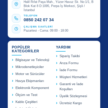
Halil Rıfat Paşa Mah., Yüzer Havuz Sk. No:1/1, B
Blok Kat 8 D:1095, Perpa İş Merkezi, Şişli /
İstanbul
TELEFON
0850 242 07 34
ÇALIŞMA SAATLERİ
Pazartesi - Cuma: 09:00 - 18:00
POPÜLER
YARDIM
KATEGORİLER
Sipariş Takibi
Bilgisayar ve Teknoloji
Arıza Formu
Mikrodenetleyiciler
İade Formu
Motor ve Sürücüler
Müşteri Hizmetleri
Havya Ekipmanları
Garanti ve İade
Elektronik Komponent
Koşulları
Ölçüm ve Test
Üyelik Sözleşmesi
Kablo Çeşitleri
Ücretsiz Kargo