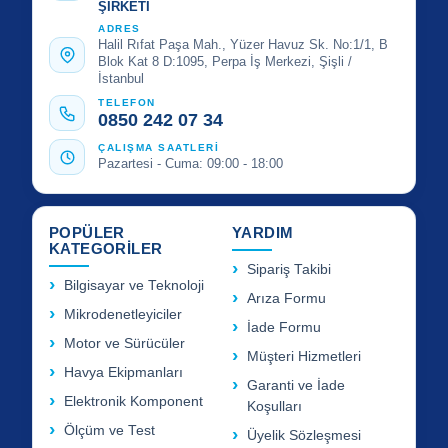
ŞİRKETİ
ADRES
Halil Rıfat Paşa Mah., Yüzer Havuz Sk. No:1/1, B
Blok Kat 8 D:1095, Perpa İş Merkezi, Şişli /
İstanbul
TELEFON
0850 242 07 34
ÇALIŞMA SAATLERİ
Pazartesi - Cuma: 09:00 - 18:00
POPÜLER
YARDIM
KATEGORİLER
Sipariş Takibi
Bilgisayar ve Teknoloji
Arıza Formu
Mikrodenetleyiciler
İade Formu
Motor ve Sürücüler
Müşteri Hizmetleri
Havya Ekipmanları
Garanti ve İade
Elektronik Komponent
Koşulları
Ölçüm ve Test
Üyelik Sözleşmesi