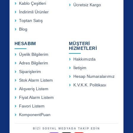
Kablo Çeşitleri
Ücretsiz Kargo
İndirimli Ürünler
Toptan Satış
Blog
HESABIM
MÜŞTERİ
HİZMETLERİ
Üyelik Bilgilerim
Hakkımızda
Adres Bilgilerim
İletişim
Siparişlerim
Hesap Numaralarımız
Stok Alarm Listem
K.V.K.K. Politikası
Alışveriş Listem
Fiyat Alarm Listem
Favori Listem
KomponentPuan
BİZİ SOSYAL MEDYADA TAKİP EDİN