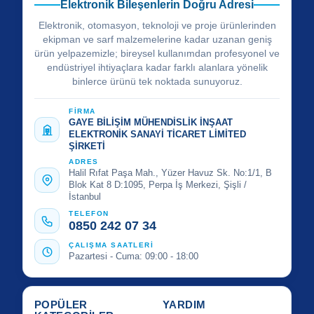
Elektronik Bileşenlerin Doğru Adresi
Elektronik, otomasyon, teknoloji ve proje ürünlerinden
ekipman ve sarf malzemelerine kadar uzanan geniş
ürün yelpazemizle; bireysel kullanımdan profesyonel ve
endüstriyel ihtiyaçlara kadar farklı alanlara yönelik
binlerce ürünü tek noktada sunuyoruz.
FİRMA
GAYE BİLİŞİM MÜHENDİSLİK İNŞAAT
ELEKTRONİK SANAYİ TİCARET LİMİTED
ŞİRKETİ
ADRES
Halil Rıfat Paşa Mah., Yüzer Havuz Sk. No:1/1, B
Blok Kat 8 D:1095, Perpa İş Merkezi, Şişli /
İstanbul
TELEFON
0850 242 07 34
ÇALIŞMA SAATLERİ
Pazartesi - Cuma: 09:00 - 18:00
POPÜLER
YARDIM