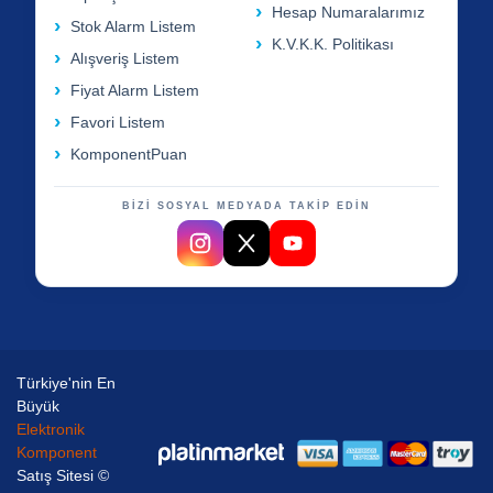
Hesap Numaralarımız
Stok Alarm Listem
K.V.K.K. Politikası
Alışveriş Listem
Fiyat Alarm Listem
Favori Listem
KomponentPuan
BİZİ SOSYAL MEDYADA TAKİP EDİN
Türkiye'nin En
Büyük
Elektronik
Komponent
Satış Sitesi ©