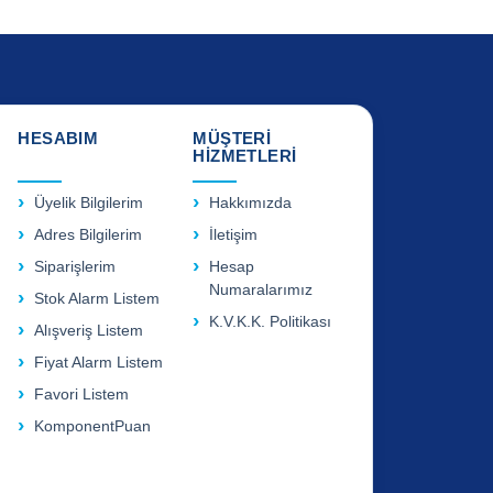
HESABIM
MÜŞTERİ
HİZMETLERİ
Üyelik Bilgilerim
Hakkımızda
Adres Bilgilerim
İletişim
Siparişlerim
Hesap
Numaralarımız
Stok Alarm Listem
K.V.K.K. Politikası
Alışveriş Listem
Fiyat Alarm Listem
Favori Listem
KomponentPuan