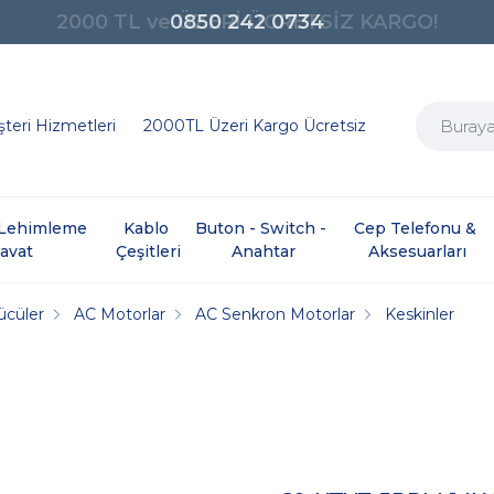
0850 242 0734
teri Hizmetleri
2000TL Üzeri Kargo Ücretsiz
e Lehimleme 
Kablo 
Buton - Switch - 
Cep Telefonu & 
davat
Çeşitleri
Anahtar
Aksesuarları
ücüler
AC Motorlar
AC Senkron Motorlar
Keskinler