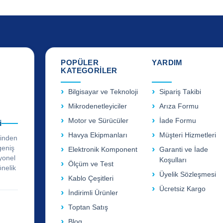
POPÜLER
YARDIM
KATEGORİLER
Bilgisayar ve Teknoloji
Sipariş Takibi
Mikrodenetleyiciler
Arıza Formu
Motor ve Sürücüler
İade Formu
i
Havya Ekipmanları
Müşteri Hizmetleri
rinden
geniş
Elektronik Komponent
Garanti ve İade
yonel
Koşulları
Ölçüm ve Test
önelik
Üyelik Sözleşmesi
Kablo Çeşitleri
Ücretsiz Kargo
İndirimli Ürünler
Toptan Satış
Blog