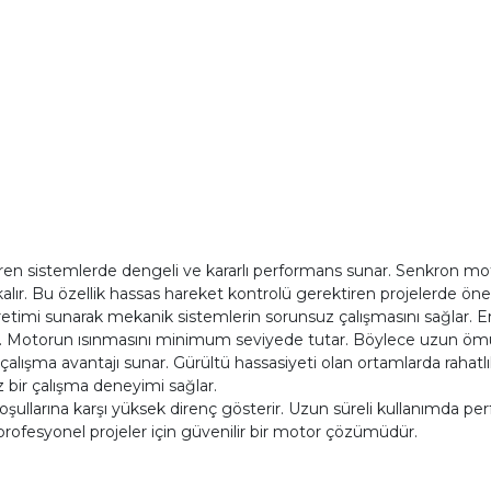
iren sistemlerde dengeli ve kararlı performans sunar. Senkron mo
kalır. Bu özellik hassas hareket kontrolü gerektiren projelerde öne
etimi sunarak mekanik sistemlerin sorunsuz çalışmasını sağlar. Ener
r. Motorun ısınmasını minimum seviyede tutar. Böylece uzun ömür
çalışma avantajı sunar. Gürültü hassasiyeti olan ortamlarda rahatlı
 bir çalışma deneyimi sağlar.
şullarına karşı yüksek direnç gösterir. Uzun süreli kullanımda p
profesyonel projeler için güvenilir bir motor çözümüdür.