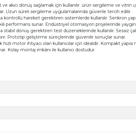
 ve akıcı dönüş sağlamak için kullanılır. ürün sergileme ve vitrin 
lar. Uzun süreli sergileme uygulamalarında güvenle tercih edilir.
ntrollü hareket gerektiren sistemlerde kullanılır. Senkron yapı
i performans sunar. Endüstriyel otomasyon projelerinde yaygın ol
stabil dönüş gerektiren test düzeneklerinde kullanılır. Sessiz ça
rır. Prototip geliştirme süreçlerinde güvenilir sonuçlar sunar.
 hızlı motor ihtiyacı olan kullanıcılar için idealdir. Kompakt yapıs
nar. Kolay montaj imkânı ile kullanıcı dostudur.