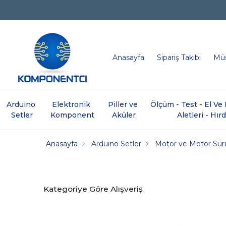
Anasayfa
Sipariş Takibi
Müş
Arduino 
Elektronik 
Piller ve 
Ölçüm - Test - El V
Setler
Komponent
Aküler
Aletleri - Hır
Anasayfa
Arduino Setler
Motor ve Motor Sür
Kategoriye Göre Alışveriş