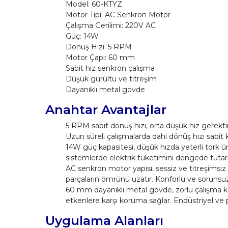
Model: 60-KTYZ
Motor Tipi: AC Senkron Motor
Çalışma Gerilimi: 220V AC
Güç: 14W
Dönüş Hızı: 5 RPM
Motor Çapı: 60 mm
Sabit hız senkron çalışma
Düşük gürültü ve titreşim
Dayanıklı metal gövde
Anahtar Avantajlar
5 RPM sabit dönüş hızı, orta düşük hız gerekt
Uzun süreli çalışmalarda dahi dönüş hızı sabit 
14W güç kapasitesi, düşük hızda yeterli tork ür
sistemlerde elektrik tüketimini dengede tuta
AC senkron motor yapısı, sessiz ve titreşimsiz 
parçaların ömrünü uzatır. Konforlu ve sorunsuz
60 mm dayanıklı metal gövde, zorlu çalışma ko
etkenlere karşı koruma sağlar. Endüstriyel ve 
Uygulama Alanları