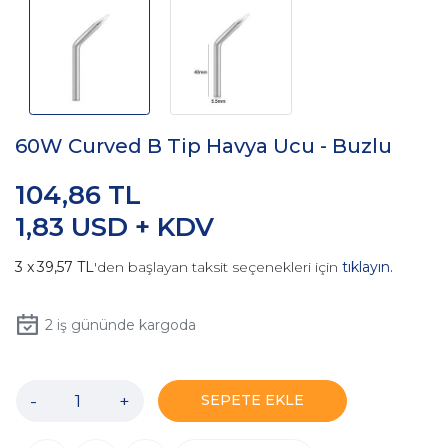
60W Curved B Tip Havya Ucu - Buzlu
104,86 TL
1,83 USD + KDV
39,57 TL
'den başlayan taksit seçenekleri için
tıklayın.
2
iş gününde kargoda
-
+
SEPETE EKLE