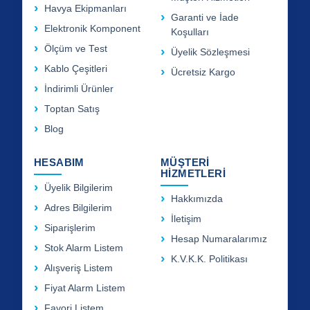
Havya Ekipmanları
Garanti ve İade
Elektronik Komponent
Koşulları
Ölçüm ve Test
Üyelik Sözleşmesi
Kablo Çeşitleri
Ücretsiz Kargo
İndirimli Ürünler
Toptan Satış
Blog
HESABIM
MÜŞTERİ
HİZMETLERİ
Üyelik Bilgilerim
Hakkımızda
Adres Bilgilerim
İletişim
Siparişlerim
Hesap Numaralarımız
Stok Alarm Listem
K.V.K.K. Politikası
Alışveriş Listem
Fiyat Alarm Listem
Favori Listem