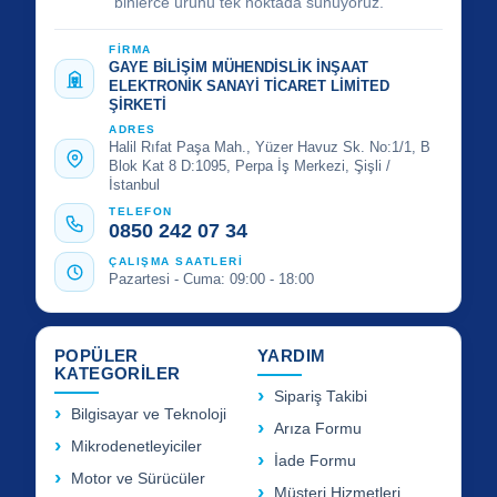
binlerce ürünü tek noktada sunuyoruz.
FİRMA
GAYE BİLİŞİM MÜHENDİSLİK İNŞAAT
ELEKTRONİK SANAYİ TİCARET LİMİTED
ŞİRKETİ
ADRES
Halil Rıfat Paşa Mah., Yüzer Havuz Sk. No:1/1, B
Blok Kat 8 D:1095, Perpa İş Merkezi, Şişli /
İstanbul
TELEFON
0850 242 07 34
ÇALIŞMA SAATLERİ
Pazartesi - Cuma: 09:00 - 18:00
POPÜLER
YARDIM
KATEGORİLER
Sipariş Takibi
Bilgisayar ve Teknoloji
Arıza Formu
Mikrodenetleyiciler
İade Formu
Motor ve Sürücüler
Müşteri Hizmetleri