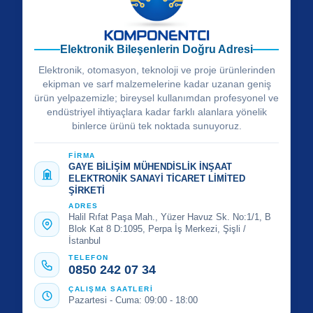
Elektronik Bileşenlerin Doğru Adresi
Elektronik, otomasyon, teknoloji ve proje ürünlerinden
ekipman ve sarf malzemelerine kadar uzanan geniş
ürün yelpazemizle; bireysel kullanımdan profesyonel ve
endüstriyel ihtiyaçlara kadar farklı alanlara yönelik
binlerce ürünü tek noktada sunuyoruz.
FİRMA
GAYE BİLİŞİM MÜHENDİSLİK İNŞAAT
ELEKTRONİK SANAYİ TİCARET LİMİTED
ŞİRKETİ
ADRES
Halil Rıfat Paşa Mah., Yüzer Havuz Sk. No:1/1, B
Blok Kat 8 D:1095, Perpa İş Merkezi, Şişli /
İstanbul
TELEFON
0850 242 07 34
ÇALIŞMA SAATLERİ
Pazartesi - Cuma: 09:00 - 18:00