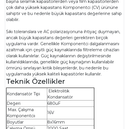
başına seramik kapasitörlerden veya film kapasitörlerden
çok daha yüksek kapasitans Komponentci (CV) ürününe
sahiptir ve bu nedenle büyük kapasitans değerlerine sahip
olabilir.
Sıkı toleranslara ve AC polarizasyonuna ihtiyaç duymayan,
ancak büyük kapasitans değerleri gerektiren birçok
uygulama vardır. Genellikle Komponentci dalgalanmasını
azaltmak için çeşitli güç kaynaklarında filtreleme cihazları
olarak kullanılırlar. Güç kaynaklarının değiştirilmesinde
kullanıldıklarında, genellikle güç kaynağının kullanılabilir
ömrünü sınırlayan kritik bileşenlerdir, bu nedenle bu
uygulamada yüksek kaliteli kapasitörler kullanılır.
Teknik Özellikler
Elektrolitik
Kondansatör Tipi
Kondansatör
Değeri
680uF
Max. Çalışma
16V
Komponentciı
Boyutlar
8x16mm
Çalışma Ömrü
2000 Saat