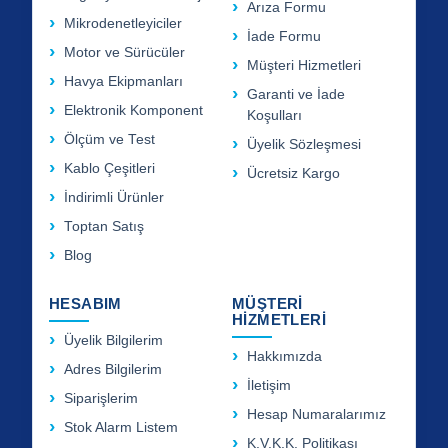
Arıza Formu
Mikrodenetleyiciler
İade Formu
Motor ve Sürücüler
Müşteri Hizmetleri
Havya Ekipmanları
Garanti ve İade
Elektronik Komponent
Koşulları
Ölçüm ve Test
Üyelik Sözleşmesi
Kablo Çeşitleri
Ücretsiz Kargo
İndirimli Ürünler
Toptan Satış
Blog
HESABIM
MÜŞTERİ
HİZMETLERİ
Üyelik Bilgilerim
Hakkımızda
Adres Bilgilerim
İletişim
Siparişlerim
Hesap Numaralarımız
Stok Alarm Listem
K.V.K.K. Politikası