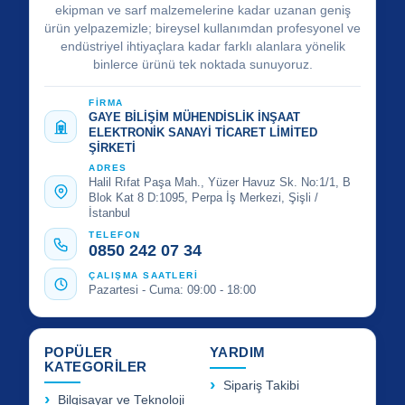
ekipman ve sarf malzemelerine kadar uzanan geniş
ürün yelpazemizle; bireysel kullanımdan profesyonel ve
endüstriyel ihtiyaçlara kadar farklı alanlara yönelik
binlerce ürünü tek noktada sunuyoruz.
FİRMA
GAYE BİLİŞİM MÜHENDİSLİK İNŞAAT
ELEKTRONİK SANAYİ TİCARET LİMİTED
ŞİRKETİ
ADRES
Halil Rıfat Paşa Mah., Yüzer Havuz Sk. No:1/1, B
Blok Kat 8 D:1095, Perpa İş Merkezi, Şişli /
İstanbul
TELEFON
0850 242 07 34
ÇALIŞMA SAATLERİ
Pazartesi - Cuma: 09:00 - 18:00
POPÜLER
YARDIM
KATEGORİLER
Sipariş Takibi
Bilgisayar ve Teknoloji