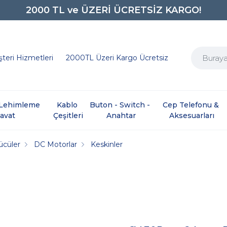
2000 TL ve ÜZERİ ÜCRETSİZ KARGO!
0850 242 0734
teri Hizmetleri
2000TL Üzeri Kargo Ücretsiz
e Lehimleme 
Kablo 
Buton - Switch - 
Cep Telefonu & 
davat
Çeşitleri
Anahtar
Aksesuarları
ücüler
DC Motorlar
Keskinler