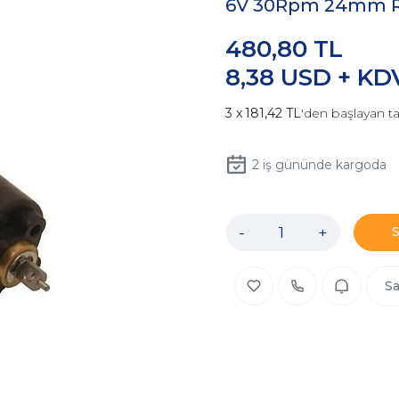
6V 30Rpm 24mm R
480,80 TL
8,38 USD + KD
181,42 TL
'den başlayan ta
2
iş gününde kargoda
-
+
Sa