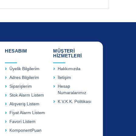
HESABIM
MÜŞTERİ
HİZMETLERİ
Üyelik Bilgilerim
Hakkımızda
Adres Bilgilerim
İletişim
Siparişlerim
Hesap
Numaralarımız
Stok Alarm Listem
K.V.K.K. Politikası
Alışveriş Listem
Fiyat Alarm Listem
Favori Listem
KomponentPuan