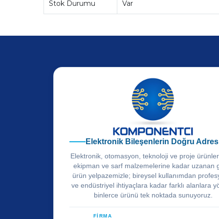
Stok Durumu
Var
Elektronik Bileşenlerin Doğru Adres
Elektronik, otomasyon, teknoloji ve proje ürünle
ekipman ve sarf malzemelerine kadar uzanan 
ürün yelpazemizle; bireysel kullanımdan profes
ve endüstriyel ihtiyaçlara kadar farklı alanlara y
binlerce ürünü tek noktada sunuyoruz.
FİRMA