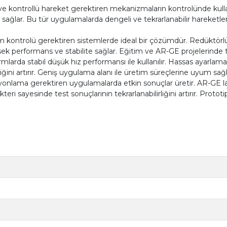
kontrollü hareket gerektiren mekanizmaların kontrolünde kullanı
ağlar. Bu tür uygulamalarda dengeli ve tekrarlanabilir hareketle
m kontrolü gerektiren sistemlerde ideal bir çözümdür. Redüktörlü
sek performans ve stabilite sağlar. Eğitim ve AR-GE projelerinde te
rda stabil düşük hız performansı ile kullanılır. Hassas ayarlama s
ğini artırır. Geniş uygulama alanı ile üretim süreçlerine uyum sağl
onlama gerektiren uygulamalarda etkin sonuçlar üretir. AR-GE la
eri sayesinde test sonuçlarının tekrarlanabilirliğini artırır. Prototi