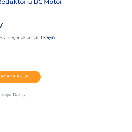
edüktörlü DC Motor
V
ksit seçenekleri için
tıklayın.
SEPETE EKLE
tıcıya Danış