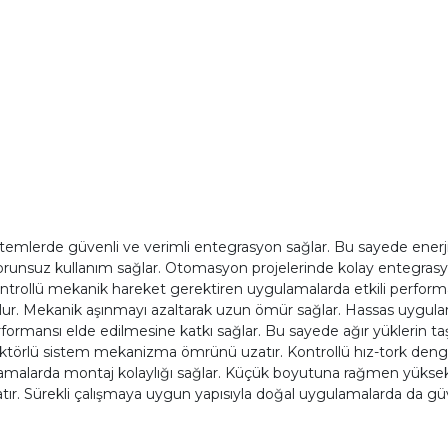
istemlerde güvenli ve verimli entegrasyon sağlar. Bu sayede enerj
a sorunsuz kullanım sağlar. Otomasyon projelerinde kolay entegrasy
ollü mekanik hareket gerektiren uygulamalarda etkili performans 
 olur. Mekanik aşınmayı azaltarak uzun ömür sağlar. Hassas uygula
erformansı elde edilmesine katkı sağlar. Bu sayede ağır yüklerin t
düktörlü sistem mekanizma ömrünü uzatır. Kontrollü hız-tork deng
ulamalarda montaj kolaylığı sağlar. Küçük boyutuna rağmen yük
tır. Sürekli çalışmaya uygun yapısıyla doğal uygulamalarda da güv