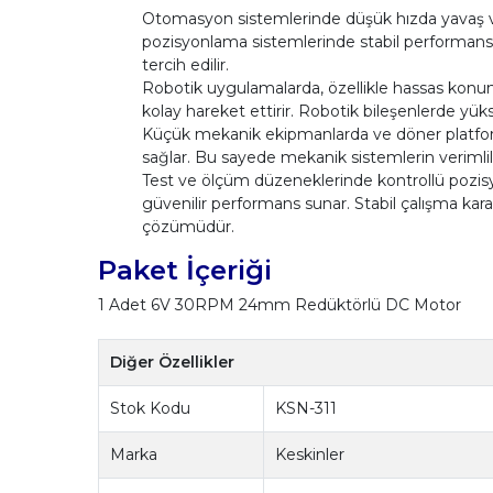
Otomasyon sistemlerinde düşük hızda yavaş ve 
pozisyonlama sistemlerinde stabil performans s
tercih edilir.
Robotik uygulamalarda, özellikle hassas konu
kolay hareket ettirir. Robotik bileşenlerde yük
Küçük mekanik ekipmanlarda ve döner platformla
sağlar. Bu sayede mekanik sistemlerin verimlili
Test ve ölçüm düzeneklerinde kontrollü pozisy
güvenilir performans sunar. Stabil çalışma karakt
çözümüdür.
Paket İçeriği
1 Adet 6V 30RPM 24mm Redüktörlü DC Motor
Diğer Özellikler
Stok Kodu
KSN-311
Marka
Keskinler