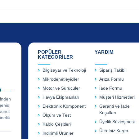
POPÜLER
YARDIM
KATEGORİLER
Bilgisayar ve Teknoloji
Sipariş Takibi
Mikrodenetleyiciler
Arıza Formu
Motor ve Sürücüler
İade Formu
i
Havya Ekipmanları
Müşteri Hizmetleri
rinden
geniş
Elektronik Komponent
Garanti ve İade
yonel
Koşulları
Ölçüm ve Test
önelik
Üyelik Sözleşmesi
Kablo Çeşitleri
Ücretsiz Kargo
İndirimli Ürünler