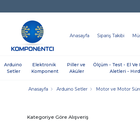
Anasayfa
Sipariş Takibi
Müş
Arduino 
Elektronik 
Piller ve 
Ölçüm - Test - El V
Setler
Komponent
Aküler
Aletleri - Hır
Anasayfa
Arduino Setler
Motor ve Motor Sür
Kategoriye Göre Alışveriş