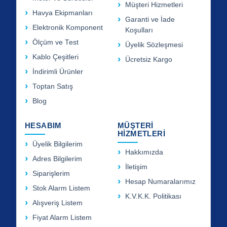
Müşteri Hizmetleri
Havya Ekipmanları
Garanti ve İade
Elektronik Komponent
Koşulları
Ölçüm ve Test
Üyelik Sözleşmesi
Kablo Çeşitleri
Ücretsiz Kargo
İndirimli Ürünler
Toptan Satış
Blog
HESABIM
MÜŞTERİ
HİZMETLERİ
Üyelik Bilgilerim
Hakkımızda
Adres Bilgilerim
İletişim
Siparişlerim
Hesap Numaralarımız
Stok Alarm Listem
K.V.K.K. Politikası
Alışveriş Listem
Fiyat Alarm Listem