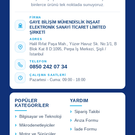
binlerce ürünü tek noktada sunuyoruz.
FİRMA
GAYE BİLİŞİM MÜHENDİSLİK İNŞAAT
ELEKTRONİK SANAYİ TİCARET LİMİTED
ŞİRKETİ
ADRES
Halil Rıfat Paşa Mah., Yüzer Havuz Sk. No:1/1, B
Blok Kat 8 D:1095, Perpa İş Merkezi, Şişli /
İstanbul
TELEFON
0850 242 07 34
ÇALIŞMA SAATLERİ
Pazartesi - Cuma: 09:00 - 18:00
POPÜLER
YARDIM
KATEGORİLER
Sipariş Takibi
Bilgisayar ve Teknoloji
Arıza Formu
Mikrodenetleyiciler
İade Formu
Motor ve Sürücüler