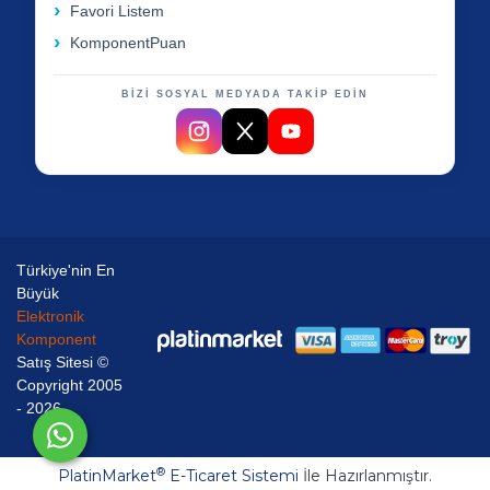
Favori Listem
KomponentPuan
BİZİ SOSYAL MEDYADA TAKİP EDİN
Türkiye'nin En
Büyük
Elektronik
Komponent
Satış Sitesi ©
Copyright 2005
- 2026
®
PlatinMarket
E-Ticaret Sistemi
İle Hazırlanmıştır.