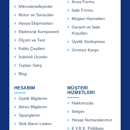
Arıza Formu
Mikrodenetleyiciler
İade Formu
Motor ve Sürücüler
Müşteri Hizmetleri
Havya Ekipmanları
Garanti ve İade
Elektronik Komponent
Koşulları
Ölçüm ve Test
Üyelik Sözleşmesi
Kablo Çeşitleri
Ücretsiz Kargo
İndirimli Ürünler
Toptan Satış
Blog
HESABIM
MÜŞTERİ
HİZMETLERİ
Üyelik Bilgilerim
Hakkımızda
Adres Bilgilerim
İletişim
Siparişlerim
Hesap Numaralarımız
Stok Alarm Listem
K.V.K.K. Politikası