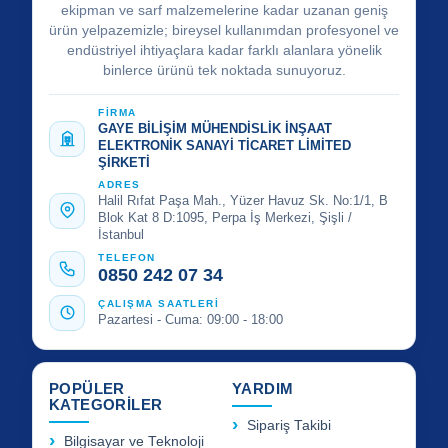
ekipman ve sarf malzemelerine kadar uzanan geniş
ürün yelpazemizle; bireysel kullanımdan profesyonel ve
endüstriyel ihtiyaçlara kadar farklı alanlara yönelik
binlerce ürünü tek noktada sunuyoruz.
FİRMA
GAYE BİLİŞİM MÜHENDİSLİK İNŞAAT
ELEKTRONİK SANAYİ TİCARET LİMİTED
ŞİRKETİ
ADRES
Halil Rıfat Paşa Mah., Yüzer Havuz Sk. No:1/1, B
Blok Kat 8 D:1095, Perpa İş Merkezi, Şişli /
İstanbul
TELEFON
0850 242 07 34
ÇALIŞMA SAATLERİ
Pazartesi - Cuma: 09:00 - 18:00
POPÜLER
YARDIM
KATEGORİLER
Sipariş Takibi
Bilgisayar ve Teknoloji