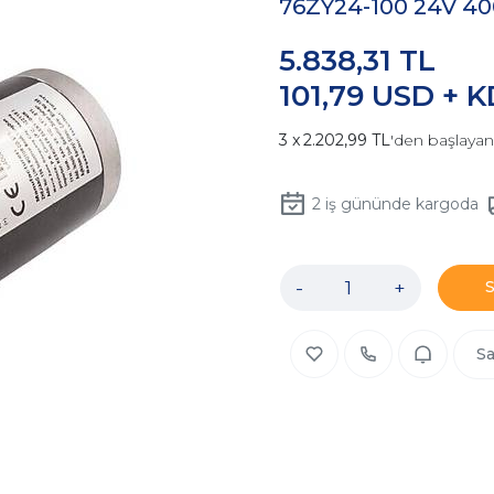
76ZY24-100 24V 4
5.838,31 TL
101,79 USD + 
2.202,99 TL
'den başlayan 
2
iş gününde kargoda
-
+
Sa