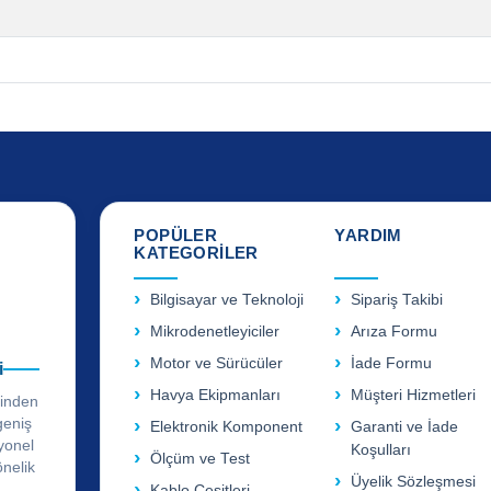
POPÜLER
YARDIM
KATEGORİLER
Bilgisayar ve Teknoloji
Sipariş Takibi
Mikrodenetleyiciler
Arıza Formu
Motor ve Sürücüler
İade Formu
i
Havya Ekipmanları
Müşteri Hizmetleri
rinden
geniş
Elektronik Komponent
Garanti ve İade
yonel
Koşulları
Ölçüm ve Test
önelik
Üyelik Sözleşmesi
Kablo Çeşitleri