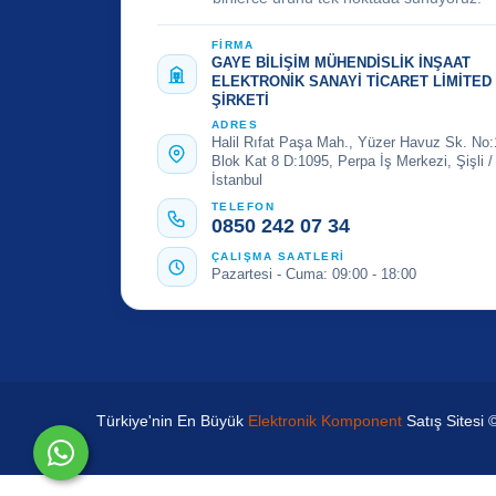
FİRMA
GAYE BİLİŞİM MÜHENDİSLİK İNŞAAT
ELEKTRONİK SANAYİ TİCARET LİMİTED
ŞİRKETİ
ADRES
Halil Rıfat Paşa Mah., Yüzer Havuz Sk. No:
Blok Kat 8 D:1095, Perpa İş Merkezi, Şişli /
İstanbul
TELEFON
0850 242 07 34
ÇALIŞMA SAATLERİ
Pazartesi - Cuma: 09:00 - 18:00
Türkiye'nin En Büyük
Elektronik Komponent
Satış Sitesi 