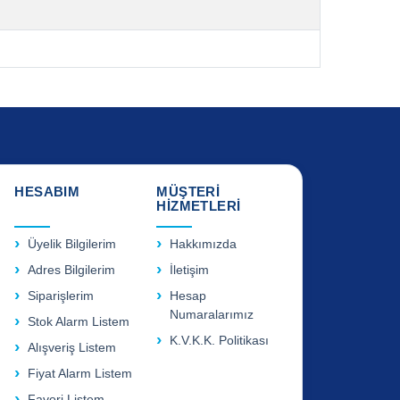
HESABIM
MÜŞTERİ
HİZMETLERİ
Üyelik Bilgilerim
Hakkımızda
Adres Bilgilerim
İletişim
Siparişlerim
Hesap
Numaralarımız
Stok Alarm Listem
K.V.K.K. Politikası
Alışveriş Listem
Fiyat Alarm Listem
Favori Listem