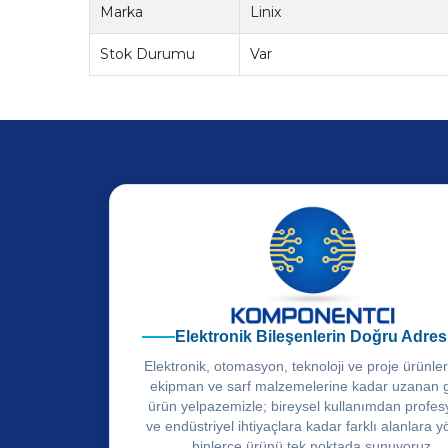
Marka
Linix
Stok Durumu
Var
Elektronik Bileşenlerin Doğru Adres
Elektronik, otomasyon, teknoloji ve proje ürünle
ekipman ve sarf malzemelerine kadar uzanan 
ürün yelpazemizle; bireysel kullanımdan profes
ve endüstriyel ihtiyaçlara kadar farklı alanlara y
binlerce ürünü tek noktada sunuyoruz.