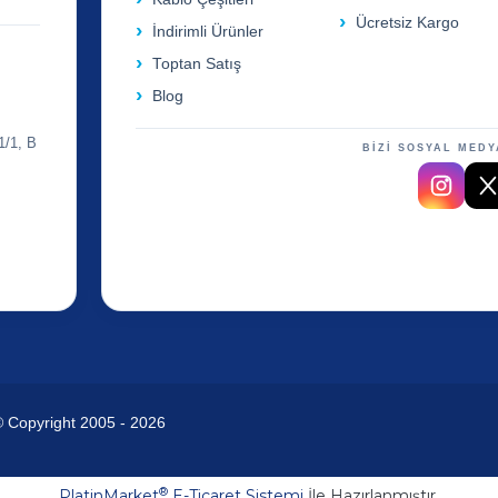
Ücretsiz Kargo
İndirimli Ürünler
Toptan Satış
Blog
1/1, B
BİZİ SOSYAL MEDY
© Copyright 2005 - 2026
®
PlatinMarket
E-Ticaret Sistemi
İle Hazırlanmıştır.