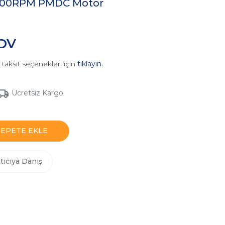
000RPM PMDC Motor
KDV
taksit seçenekleri için
tıklayın.
Ücretsiz Kargo
SEPETE EKLE
tıcıya Danış