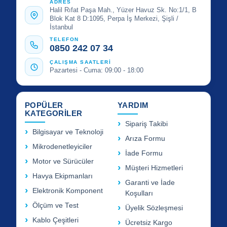
ADRES
Halil Rıfat Paşa Mah., Yüzer Havuz Sk. No:1/1, B
Blok Kat 8 D:1095, Perpa İş Merkezi, Şişli /
İstanbul
TELEFON
0850 242 07 34
ÇALIŞMA SAATLERİ
Pazartesi - Cuma: 09:00 - 18:00
POPÜLER
YARDIM
KATEGORİLER
Sipariş Takibi
Bilgisayar ve Teknoloji
Arıza Formu
Mikrodenetleyiciler
İade Formu
Motor ve Sürücüler
Müşteri Hizmetleri
Havya Ekipmanları
Garanti ve İade
Elektronik Komponent
Koşulları
Ölçüm ve Test
Üyelik Sözleşmesi
Kablo Çeşitleri
Ücretsiz Kargo