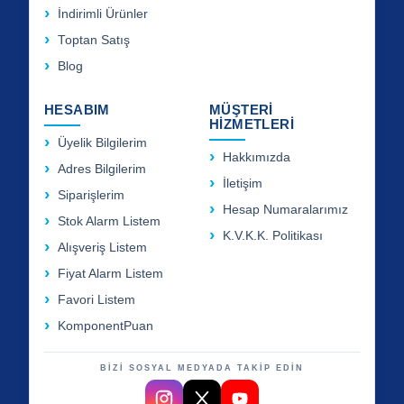
İndirimli Ürünler
Toptan Satış
Blog
HESABIM
MÜŞTERİ
HİZMETLERİ
Üyelik Bilgilerim
Hakkımızda
Adres Bilgilerim
İletişim
Siparişlerim
Hesap Numaralarımız
Stok Alarm Listem
K.V.K.K. Politikası
Alışveriş Listem
Fiyat Alarm Listem
Favori Listem
KomponentPuan
BİZİ SOSYAL MEDYADA TAKİP EDİN