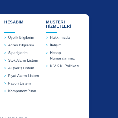
HESABIM
MÜŞTERİ
HİZMETLERİ
Üyelik Bilgilerim
Hakkımızda
Adres Bilgilerim
İletişim
Siparişlerim
Hesap
Numaralarımız
Stok Alarm Listem
K.V.K.K. Politikası
Alışveriş Listem
Fiyat Alarm Listem
Favori Listem
KomponentPuan