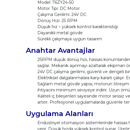
Model: 76ZY24-50
Motor Tipi: DC Motor
Çalışma Gerilimi: 24V DC
Dönüş Hızı: 25 RPM
Düşük hız – yüksek kontrol karakteristiği
Dayanıklı metal gövde
Sürekli çalışmaya uygun tasarım
Anahtar Avantajlar
25RPM düşük dönüş hızı, hassas konumlandırma 
sağlar. Mekanik aşınmayı azaltarak ekipman öm
24V DC çalışma gerilimi, güvenli ve dengeli bir
Elektriksel dalgalanmalara karşı kararlı çalışır. En
Sağlam metal gövde yapısı, motorun titreşim v
ihtiyacını minimum seviyeye indirir. Uzun ömür
Kaliteli iç bileşenleri sayesinde motor sessiz 
artırır. Profesyonel uygulamalarda güvenle terci
Uygulama Alanları
Endüstriyel otomasyon sistemlerinde hassas h
verir. Düşük hızda yüksek kontrol sunar. Üretim