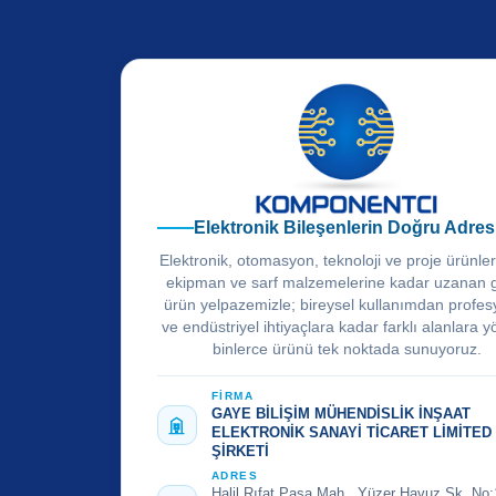
Elektronik Bileşenlerin Doğru Adres
Elektronik, otomasyon, teknoloji ve proje ürünle
ekipman ve sarf malzemelerine kadar uzanan 
ürün yelpazemizle; bireysel kullanımdan profes
ve endüstriyel ihtiyaçlara kadar farklı alanlara y
binlerce ürünü tek noktada sunuyoruz.
FİRMA
GAYE BİLİŞİM MÜHENDİSLİK İNŞAAT
ELEKTRONİK SANAYİ TİCARET LİMİTED
ŞİRKETİ
ADRES
Halil Rıfat Paşa Mah., Yüzer Havuz Sk. No: