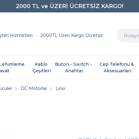
2000 TL ve ÜZERİ ÜCRETSİZ KARGO!
0850 242 0734
teri Hizmetleri
2000TL Üzeri Kargo Ücretsiz
e Lehimleme 
Kablo 
Buton - Switch - 
Cep Telefonu & 
davat
Çeşitleri
Anahtar
Aksesuarları
ücüler
DC Motorlar
Linix