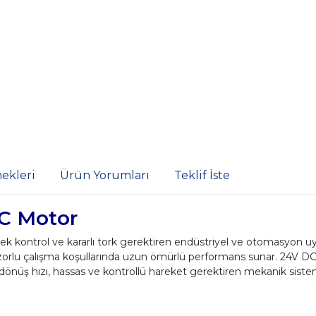
ekleri
Ürün Yorumları
Teklif İste
C Motor
ontrol ve kararlı tork gerektiren endüstriyel ve otomasyon uygu
lu çalışma koşullarında uzun ömürlü performans sunar. 24V DC ça
önüş hızı, hassas ve kontrollü hareket gerektiren mekanik sistem