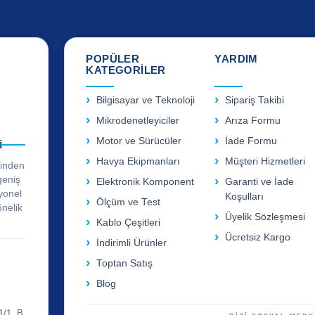
POPÜLER
YARDIM
KATEGORİLER
Bilgisayar ve Teknoloji
Sipariş Takibi
Mikrodenetleyiciler
Arıza Formu
Motor ve Sürücüler
İade Formu
i
Havya Ekipmanları
Müşteri Hizmetleri
rinden
geniş
Elektronik Komponent
Garanti ve İade
yonel
Koşulları
Ölçüm ve Test
önelik
Üyelik Sözleşmesi
Kablo Çeşitleri
Ücretsiz Kargo
İndirimli Ürünler
Toptan Satış
Blog
1/1, B