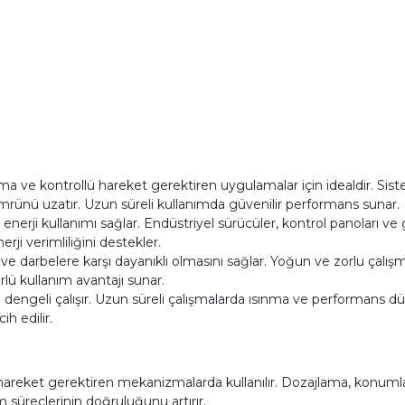
ve kontrollü hareket gerektiren uygulamalar için idealdir. Sistem
rünü uzatır. Uzun süreli kullanımda güvenilir performans sunar.
 enerji kullanımı sağlar. Endüstriyel sürücüler, kontrol panoları v
erji verimliliğini destekler.
e darbelere karşı dayanıklı olmasını sağlar. Yoğun ve zorlu çal
lü kullanım avantajı sunar.
ve dengeli çalışır. Uzun süreli çalışmalarda ısınma ve performans 
h edilir.
areket gerektiren mekanizmalarda kullanılır. Dozajlama, konumla
 süreçlerinin doğruluğunu artırır.