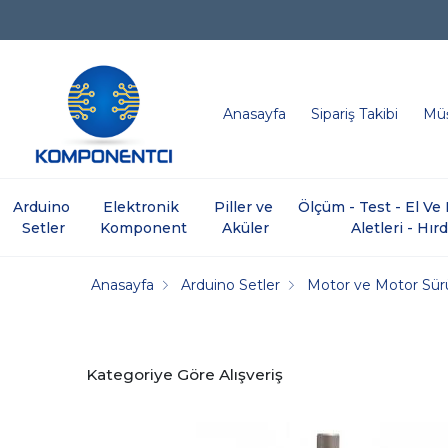
Anasayfa
Sipariş Takibi
Müş
Arduino 
Elektronik 
Piller ve 
Ölçüm - Test - El V
Setler
Komponent
Aküler
Aletleri - Hır
Anasayfa
Arduino Setler
Motor ve Motor Sür
Kategoriye Göre Alışveriş