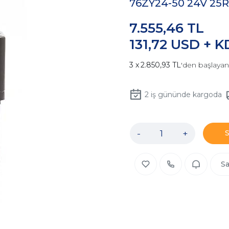
76ZY24-50 24V 25
7.555,46 TL
131,72 USD + 
2.850,93 TL
'den başlayan 
2
iş gününde kargoda
-
+
Sa