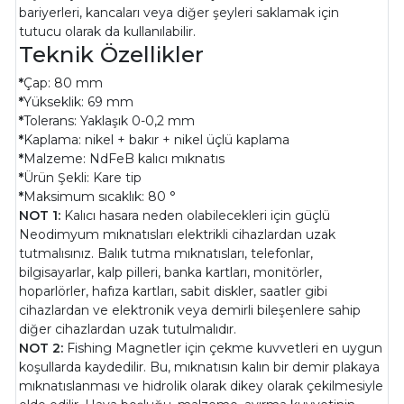
bariyerleri, kancaları veya diğer şeyleri saklamak için
tutucu olarak da kullanılabilir.
Teknik Özellikler
*
Çap: 80 mm
*
Yükseklik: 69 mm
*
Tolerans: Yaklaşık 0-0,2 mm
*
Kaplama: nikel + bakır + nikel üçlü kaplama
*
Malzeme: NdFeB kalıcı mıknatıs
*
Ürün Şekli: Kare tip
*
Maksimum sıcaklık: 80 °
NOT 1:
Kalıcı hasara neden olabilecekleri için güçlü
Neodimyum mıknatısları elektrikli cihazlardan uzak
tutmalısınız. Balık tutma mıknatısları, telefonlar,
bilgisayarlar, kalp pilleri, banka kartları, monitörler,
hoparlörler, hafıza kartları, sabit diskler, saatler gibi
cihazlardan ve elektronik veya demirli bileşenlere sahip
diğer cihazlardan uzak tutulmalıdır.
NOT 2:
Fishing Magnetler için çekme kuvvetleri en uygun
koşullarda kaydedilir. Bu, mıknatısın kalın bir demir plakaya
mıknatıslanması ve hidrolik olarak dikey olarak çekilmesiyle