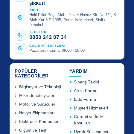
ŞİRKETİ
ADRES
Halil Rıfat Paşa Mah., Yüzer Havuz Sk. No:1/1, B
Blok Kat 8 D:1095, Perpa İş Merkezi, Şişli /
İstanbul
TELEFON
0850 242 07 34
ÇALIŞMA SAATLERİ
Pazartesi - Cuma: 09:00 - 18:00
POPÜLER
YARDIM
KATEGORİLER
Sipariş Takibi
Bilgisayar ve Teknoloji
Arıza Formu
Mikrodenetleyiciler
İade Formu
Motor ve Sürücüler
Müşteri Hizmetleri
Havya Ekipmanları
Garanti ve İade
Elektronik Komponent
Koşulları
Ölçüm ve Test
Üyelik Sözleşmesi