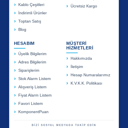
Kablo Çeşitleri
Ücretsiz Kargo
İndirimli Ürünler
Toptan Satış
Blog
HESABIM
MÜŞTERİ
HİZMETLERİ
Üyelik Bilgilerim
Hakkımızda
Adres Bilgilerim
İletişim
Siparişlerim
Hesap Numaralarımız
Stok Alarm Listem
K.V.K.K. Politikası
Alışveriş Listem
Fiyat Alarm Listem
Favori Listem
KomponentPuan
BİZİ SOSYAL MEDYADA TAKİP EDİN