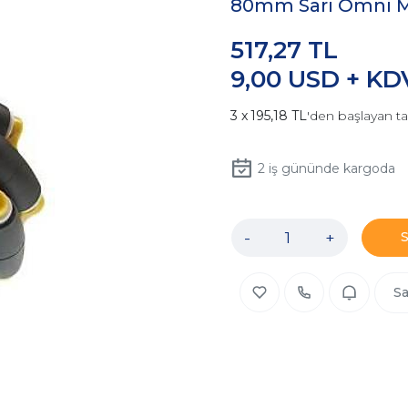
80mm Sarı Omni M
517,27 TL
9,00 USD + KD
195,18 TL
'den başlayan ta
2
iş gününde kargoda
-
+
Sa