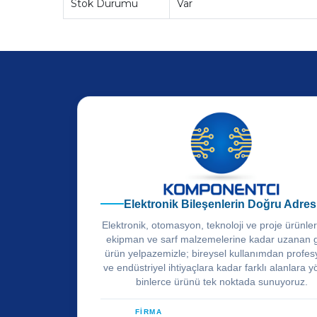
Stok Durumu
Var
Elektronik Bileşenlerin Doğru Adres
Elektronik, otomasyon, teknoloji ve proje ürünle
ekipman ve sarf malzemelerine kadar uzanan 
ürün yelpazemizle; bireysel kullanımdan profes
ve endüstriyel ihtiyaçlara kadar farklı alanlara y
binlerce ürünü tek noktada sunuyoruz.
FİRMA