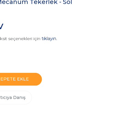
ecanum Tekerlek - Sol
V
ksit seçenekleri için
tıklayın.
SEPETE EKLE
tıcıya Danış