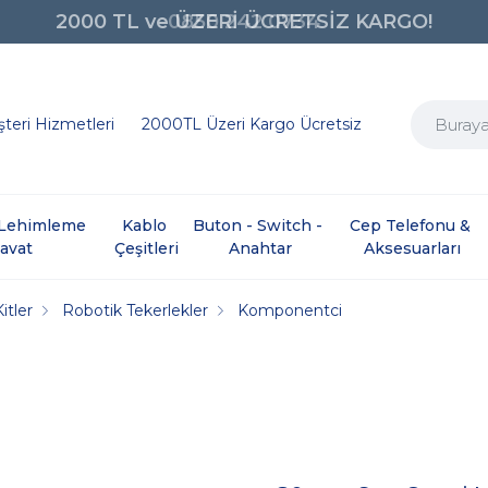
0850 242 0734
teri Hizmetleri
2000TL Üzeri Kargo Ücretsiz
e Lehimleme 
Kablo 
Buton - Switch - 
Cep Telefonu & 
davat
Çeşitleri
Anahtar
Aksesuarları
itler
Robotik Tekerlekler
Komponentci