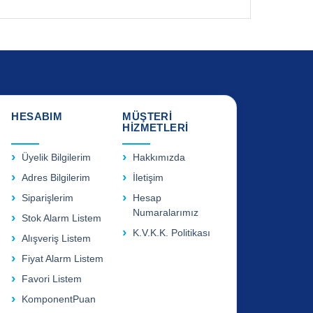
HESABIM
MÜŞTERİ
HİZMETLERİ
Üyelik Bilgilerim
Hakkımızda
Adres Bilgilerim
İletişim
Siparişlerim
Hesap
Numaralarımız
Stok Alarm Listem
K.V.K.K. Politikası
Alışveriş Listem
Fiyat Alarm Listem
Favori Listem
KomponentPuan