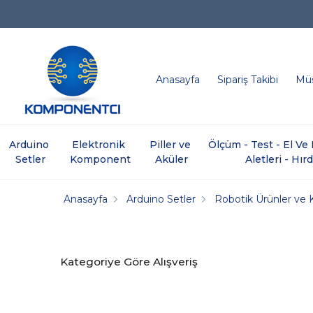
Anasayfa
Sipariş Takibi
Müş
Arduino 
Elektronik 
Piller ve 
Ölçüm - Test - El V
Setler
Komponent
Aküler
Aletleri - Hır
Anasayfa
Arduino Setler
Robotik Ürünler ve K
Kategoriye Göre Alışveriş