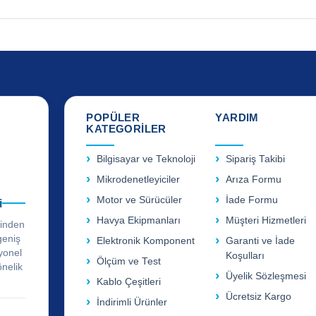
POPÜLER
YARDIM
KATEGORİLER
Bilgisayar ve Teknoloji
Sipariş Takibi
Mikrodenetleyiciler
Arıza Formu
Motor ve Sürücüler
İade Formu
i
Havya Ekipmanları
Müşteri Hizmetleri
rinden
geniş
Elektronik Komponent
Garanti ve İade
yonel
Koşulları
Ölçüm ve Test
önelik
Üyelik Sözleşmesi
Kablo Çeşitleri
Ücretsiz Kargo
İndirimli Ürünler