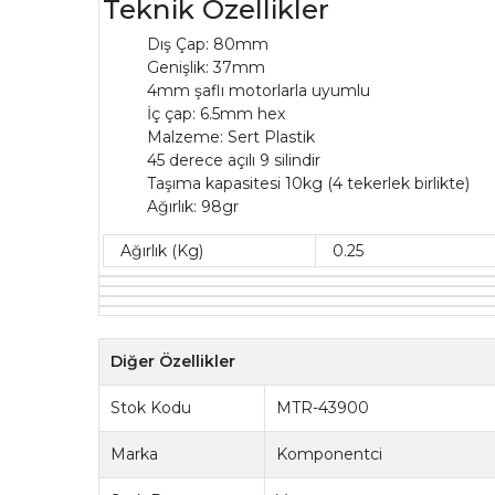
Teknik Özellikler
Dış Çap: 80mm
Genişlik: 37mm
4mm şaflı motorlarla uyumlu
İç çap: 6.5mm hex
Malzeme: Sert Plastik
45 derece açılı 9 silindir
Taşıma kapasitesi 10kg (4 tekerlek birlikte)
Ağırlık: 98gr
Ağırlık (Kg)
0.25
Diğer Özellikler
Stok Kodu
MTR-43900
Marka
Komponentci