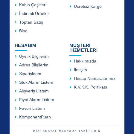
Kablo Çeşitleri
Ücretsiz Kargo
İndirimli Ürünler
Toptan Satış
Blog
HESABIM
MÜŞTERİ
HİZMETLERİ
Üyelik Bilgilerim
Hakkımızda
Adres Bilgilerim
İletişim
Siparişlerim
Hesap Numaralarımız
Stok Alarm Listem
K.V.K.K. Politikası
Alışveriş Listem
Fiyat Alarm Listem
Favori Listem
KomponentPuan
BİZİ SOSYAL MEDYADA TAKİP EDİN