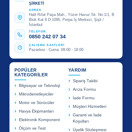
ŞİRKETİ
ADRES
Halil Rıfat Paşa Mah., Yüzer Havuz Sk. No:1/1, B
Blok Kat 8 D:1095, Perpa İş Merkezi, Şişli /
İstanbul
TELEFON
0850 242 07 34
ÇALIŞMA SAATLERİ
Pazartesi - Cuma: 09:00 - 18:00
POPÜLER
YARDIM
KATEGORİLER
Sipariş Takibi
Bilgisayar ve Teknoloji
Arıza Formu
Mikrodenetleyiciler
İade Formu
Motor ve Sürücüler
Müşteri Hizmetleri
Havya Ekipmanları
Garanti ve İade
Elektronik Komponent
Koşulları
Ölçüm ve Test
Üyelik Sözleşmesi